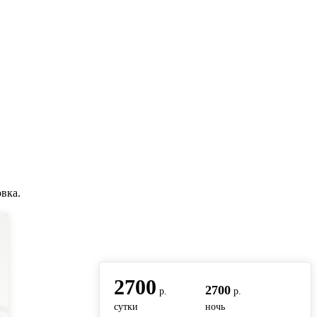
вка.
вернуться на главную
2700
2700
р.
р.
сутки
ночь