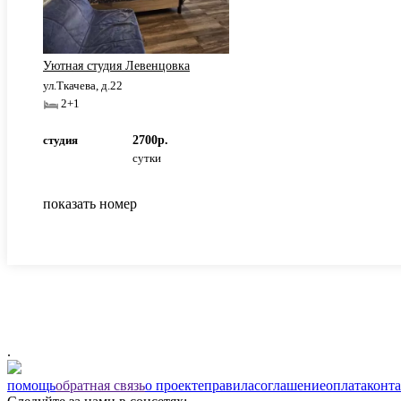
Уютная студия Левенцовка
ул.Ткачева, д.22
2+1
студия
2700р.
сутки
показать номер
.
помощь
обратная связь
о проекте
правила
соглашение
оплата
конт