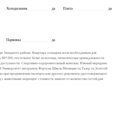
Холодильник
да
Плита
да
Парковка
да
ре Западного района. Квартира оснащена всем необходимым для
ь 90*200, постельное бельё полотенца, гигиегические принадлежности
вой доступности: Спортивно-оздоровительный комплекс Южный меридиан
ый Университет авторынок Фортуна Школа Милиции тц Талер тц Золотой
лько при предъявлении паспорта или другого документа удостоверяющего
д с животными запрещён! стоимость зависит от количества гостей,дня