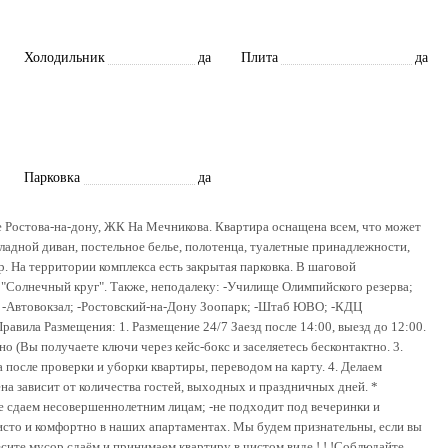
Холодильник
да
Плита
да
Парковка
да
 Ростова-на-дону, ЖК На Мечникова. Квартира оснащена всем, что может
ладной диван, постельное белье, полотенца, туалетные принадлежности,
ор. На территории комплекса есть закрытая парковка. В шаговой
 "Солнечный круг". Также, неподалеку: -Училище Олимпийского резерва;
; -Автовокзал; -Ростовский-на-Дону Зоопарк; -Штаб ЮВО; -КДЦ
авила Размещения: 1. Размещение 24/7 Заезд после 14:00, выезд до 12:00.
о (Вы получаете ключи через кейс-бокс и заселяетесь бесконтактно. 3.
а после проверки и уборки квартиры, переводом на карту. 4. Делаем
Цена зависит от количества гостей, выходных и праздничных дней. *
-не сдаем несовершеннолетним лицам; -не подходит под вечеринки и
сто и комфортно в наших апартаментах. Мы будем признательны, если вы
есите мусор сдаём и принимаем квартиру в чистом виде ! ! !Соблюдайте