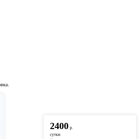
вка.
вернуться на главную
2400
р.
сутки