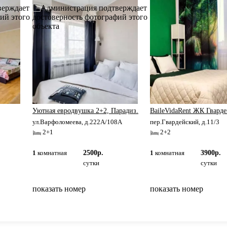
Уютная евродвушка 2+2, Парадиз.
BaileVidaRent ЖК Гвард
ул.Варфоломеева, д.222А/108А
пер.Гвардейский, д.11/3
2+1
2+2
1
комнатная
2500р.
1
комнатная
3900р.
сутки
сутки
показать номер
показать номер