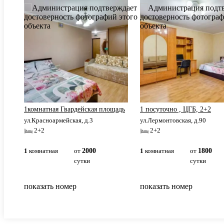
ре
1комнатная Гвардейская площадь
1 посуточно , ЦГБ, 2+2
ул.Красноармейская, д.3
ул.Лермонтовская, д.90
2+2
2+2
1
комнатная
от
2000
1
комнатная
от
1800
сутки
сутки
показать номер
показать номер