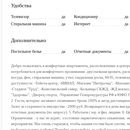
Удобства
Телевизор
да
Кондиционер
да
Стиральная машина
да
Интернет
да
Дополнительно
Постельное белье
да
Отчетные документы
да
Добро пожаловать в комфортные апартаменты, расположенные в центре
потребоваться для комфортного проживания: двуспальная кровать, раск
посуда, фен, стиральная машина, утюг, гладильная доска, Wi-Fi, телевиз
доступности: -Тойота-центр; -НИИАП; -Магазин "Пятёрочка"; -Магазин
-Стадион "Труд"; -Комсомольский сквер; -Больница СКЖД; -ЖД вокзал
"Здоровье"; -Дворец спорта; -Управление Генпрокуратуры РФ в ЮФО. Пр
2. Гости, которые заезжают оплачивают бронь 100% и заезд дистанционн
Залог за сохранность имущества - 2000 руб. Возвращается в день выезд
отчетные документы (по запросу). 5. Работаем с юр. и физ. лицами. 6. 
Ограничения : -у нас не курят; -состояние наркотического опьянения; 
мероприятия. Мы очень стараемся, чтобы нашим гостям было уютно, чи
не будете ходить в обуви! Помойте, пожалуйста, за собой посуду и вын