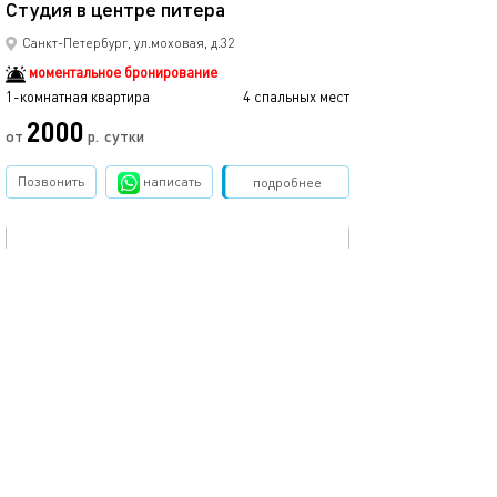
Студия в центре питера
Студия в центр
Санкт-Петербург, ул.моховая, д.32
моментальное бронирование
1-комнатная квартира
4 спальных мест
1-комнатная квартира
2000
от
р.
сутки
от
Позвонить
написать
Забронировать
подробнее
обновлено 26.01.2026
Ещё фото
37м²
Кв. у технологического инст-та
Квартира около
Санкт-Петербург, ул.1-я Красноармейская, д.2