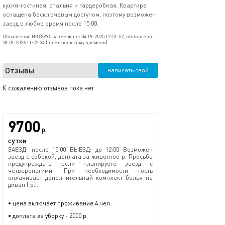
кухня-гостиная, спальня и гардеробная. Квартира
оснащена бесключевым доступом, поэтому возможен
заезд в любое время после 15:00.
Объявление №158995 размещено: 04.09.2025 17:51:52, обновлено:
28.01.2026 11:22:34 (по московскому времени)
Отзывы
написать свой
К сожалению отзывов пока нет.
9700
р.
сутки
ЗАЕЗД: после 15:00 ВЫЕЗД: до 12:00 Возможен
заезд с собакой, доплата за животное р. Просьба
предупреждать, если планируете заезд с
четвероногими. При необходимости гость
оплачивает дополнительный комплект белья на
диван ( р.).
• цена включает проживание 4 чел.
• доплата за уборку - 2000 р.