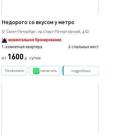
20м²
Недорого со вкусом у метро
Студия в центр
Санкт-Петербург, пр.Старо-Петергофский, д.52
моментальное бронирование
1-комнатная квартира
6 спальных мест
1-комнатная квартира
1600
от
р.
сутки
от
Позвонить
написать
Забронировать
подробнее
обновлено 27.02.2023
Ещё фото
18м²