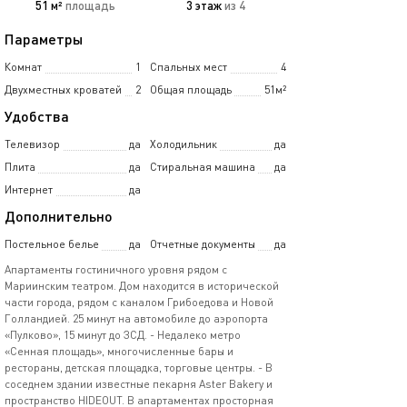
51 м²
площадь
3 этаж
из 4
Параметры
Комнат
1
Спальных мест
4
Двухместных кроватей
2
Общая площадь
51м²
Удобства
Телевизор
да
Холодильник
да
Плита
да
Стиральная машина
да
Интернет
да
Дополнительно
Постельное белье
да
Отчетные документы
да
Апартаменты гостиничного уровня рядом с
Мариинским театром. Дом находится в исторической
части города, рядом с каналом Грибоедова и Новой
Голландией. 25 минут на автомобиле до аэропорта
«Пулково», 15 минут до ЗСД. - Недалеко метро
«Сенная площадь», многочисленные бары и
рестораны, детская площадка, торговые центры. - В
соседнем здании известные пекарня Aster Bakery и
пространство HIDEOUT. В апартаментах просторная