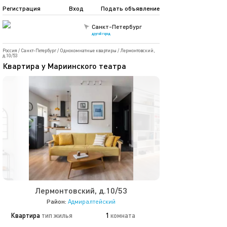
Регистрация
Вход
Подать объявление
Санкт-Петербург
другой город
Россия
/
Санкт-Петербург
/
Однокомнатные квартиры
/
Лермонтовский,
д.10/53
Квартира у Мариинского театра
Лермонтовский, д.10/53
Район:
Адмиралтейский
Квартира
тип жилья
1
комната