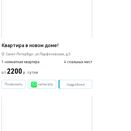
Ещё фото
40м²
Уютная студия 
Квартира в новом доме!
Санкт-Петербург, ул.Парфеновская, д.5
1-комнатная квартира
4 спальных мест
1-комнатная квартира
2200
от
р.
сутки
от
Позвонить
написать
Забронировать
подробнее
обновлено 19.02.2020
Ещё фото