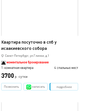
Ещё фото
22м²
Квартира посуточно в спб у
исаакиевского собора
Двухуровневая у
Санкт-Петербург, ул.Глинки, д.1
моментальное бронирование
1-комнатная квартира
4 спальных мест
1-комнатная квартира
3700
3500
р.
сутки
Позвонить
написать
Забронировать
подробнее
обновлено 18.02.2023