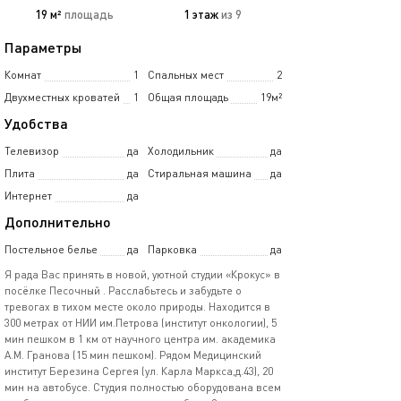
19 м²
площадь
1 этаж
из 9
Параметры
Комнат
1
Спальных мест
2
Двухместных кроватей
1
Общая площадь
19м²
Удобства
Телевизор
да
Холодильник
да
Плита
да
Стиральная машина
да
Интернет
да
Дополнительно
Постельное белье
да
Парковка
да
Я рада Вас принять в новой, уютной студии «Крокус» в
посёлке Песочный . Расслабьтесь и забудьте о
тревогах в тихом месте около природы. Находится в
300 метрах от НИИ им.Петрова (институт онкологии), 5
мин пешком в 1 км от научного центра им. академика
А.М. Гранова (15 мин пешком). Рядом Медицинский
институт Березина Сергея (ул. Карла Маркса,д.43), 20
мин на автобусе. Студия полностью оборудована всем