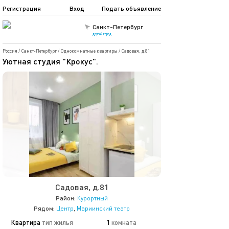
Регистрация
Вход
Подать объявление
Санкт-Петербург
другой город
Россия
/
Санкт-Петербург
/
Однокомнатные квартиры
/
Садовая, д.81
Уютная студия "Крокус".
Садовая, д.81
Район:
Курортный
Рядом:
Центр
,
Мариинский театр
Квартира
тип жилья
1
комната