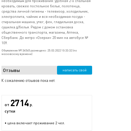
необходимым для проживания: удобная 2-х спальная
кровать, свежее постельное белье, полотенца,
средства личной гигиены - телевизор, холодильник,
электроплита, чайник и вся необходимая посуда -
стиральная машина, утюг, фен, гладильная доска,
сушилка д/белья. Рядом с домом остановка
общественного транспорта, магазины, Аптека,
Сбербанк. До метро «Озерки» 20 мин на автобусе №
109.
Объявление №134565 размещено: 25.03.2022 10:33:32 (по
московскому времени)
Отзывы
написать свой
К сожалению отзывов пока нет.
2714
от
р.
сутки
• цена включает проживание 2 чел.