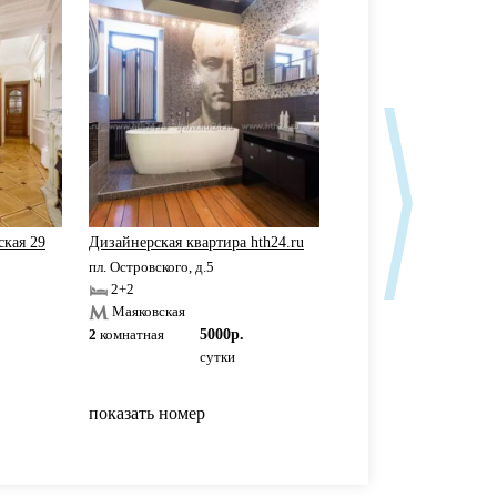
ская 29
Дизайнерская квартира hth24.ru
#hth24 apartments в це
пл. Островского, д.5
набережная Английская,
2+2
2+2
Маяковская
Адмиралтейская
2
комнатная
5000р.
2
комнатная
5000р
сутки
сутки
показать номер
показать номер