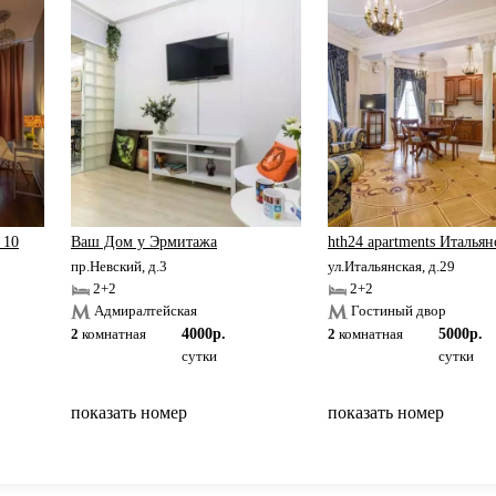
нтре
 10
Ваш Дом у Эрмитажа
hth24 apartments Итальян
пр.Невский, д.3
ул.Итальянская, д.29
2+2
2+2
Адмиралтейская
Гостиный двор
2
комнатная
4000р.
2
комнатная
5000р.
сутки
сутки
показать номер
показать номер