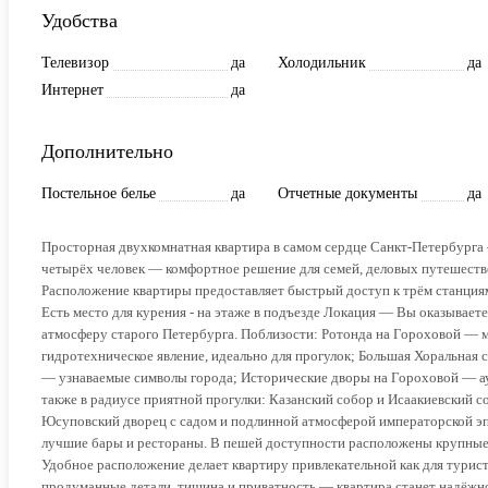
Удобства
Телевизор
да
Холодильник
да
Интернет
да
Дополнительно
Постельное белье
да
Отчетные документы
да
Просторная двухкомнатная квартира в самом сердце Санкт-Петербурга
четырёх человек — комфортное решение для семей, деловых путешеств
Расположение квартиры предоставляет быстрый доступ к трём станциям
Есть место для курения - на этаже в подъезде Локация — Вы оказываете
атмосферу старого Петербурга. Поблизости: Ротонда на Гороховой — м
гидротехническое явление, идеально для прогулок; Большая Хоральная
— узнаваемые символы города; Исторические дворы на Гороховой — ау
также в радиусе приятной прогулки: Казанский собор и Исаакиевский 
Юсуповский дворец с садом и подлинной атмосферой императорской эп
лучшие бары и рестораны. В пешей доступности расположены крупные т
Удобное расположение делает квартиру привлекательной как для туристо
продуманные детали, тишина и приватность — квартира станет надёжно