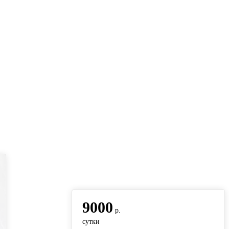
вернуться на главную
9000
р.
сутки