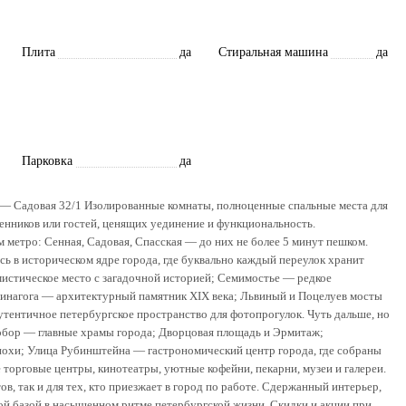
Плита
да
Стиральная машина
да
Парковка
да
 — Садовая 32/1 Изолированные комнаты, полноценные спальные места для
енников или гостей, ценящих уединение и функциональность.
 метро: Сенная, Садовая, Спасская — до них не более 5 минут пешком.
сь в историческом ядре города, где буквально каждый переулок хранит
истическое место с загадочной историей; Семимостье — редкое
 синагога — архитектурный памятник XIX века; Львиный и Поцелуев мосты
тентичное петербургское пространство для фотопрогулок. Чуть дальше, но
собор — главные храмы города; Дворцовая площадь и Эрмитаж;
охи; Улица Рубинштейна — гастрономический центр города, где собраны
орговые центры, кинотеатры, уютные кофейни, пекарни, музеи и галереи.
в, так и для тех, кто приезжает в город по работе. Сдержанный интерьер,
й базой в насыщенном ритме петербургской жизни. Скидки и акции при