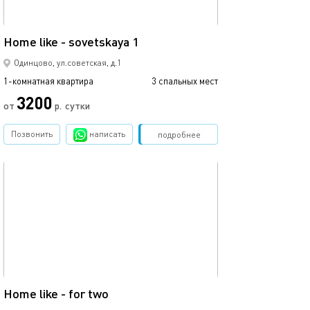
35м²
Home like - sovetskaya 1
Home like - toge
Одинцово, ул.советская, д.1
1-комнатная квартира
3 спальных мест
1-комнатная квартира
3200
от
р.
сутки
от
Позвонить
написать
Забронировать
подробнее
обновлено 17.12.2024
Ещё фото
22м²
Home like - for two
Home like - two 