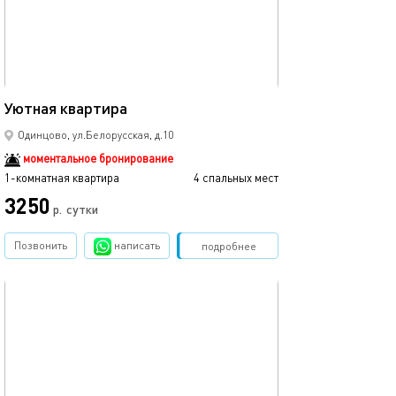
Ещё фото
42м²
Уютная квартира
Home like - chis
Одинцово, ул.Белорусская, д.10
моментальное бронирование
1-комнатная квартира
4 спальных мест
1-комнатная квартира
3250
р.
сутки
от
Позвонить
написать
Забронировать
подробнее
обновлено 17.12.2024
Ещё фото