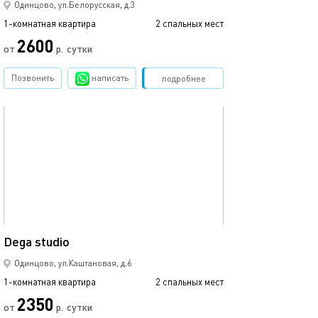
Одинцово, ул.Белорусская, д.3
1-комнатная квартира
2 спальных мест
1-комнатная квартира
2600
2800
от
р.
сутки
Позвонить
написать
Забронировать
подробнее
обновлено 14.03.2024
Ещё фото
16м²
Dega studio
Malevich studio
Одинцово, ул.Каштановая, д.6
1-комнатная квартира
2 спальных мест
1-комнатная квартира
2350
от
р.
сутки
от