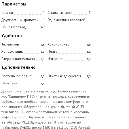
Параметры
Комнат
1
Спальных мест
3
Двухместных кроватей
1
Одноместных кроватей
1
Общая площадь
38м²
Удобства
Телевизор
да
Кондиционер
да
Холодильник
да
Плита
да
Стиральная машина
да
Интернет
да
Дополнительно
Постельное белье
да
Отчетные документы
да
Парковка
да
Добро пожаловать в нашу уютную 1 комн.квартиру в
ЖК "Одинцово-1"! Стильная атмосфера, современная
мебель и все необходимое для вашего комфортного
проживания. Оборудованная кухня, быстрый Wi-Fi,
телевизор. В шаговой доступности сетевые магазины,
кафе, аэропорт Внуково в 15 мин на авто,остановка
автобуса до МЦД Одинцово, за 10 мин пешком до
м.Внуково. ЗАЕЗД: после 14:00 ВЫЕЗД: до 12:00 Ранний