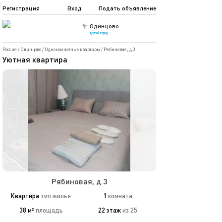
Регистрация
Вход
Подать объявление
Одинцово
другой город
Россия
/
Одинцово
/
Однокомнатные квартиры
/
Рябиновая, д.3
Уютная квартира
Рябиновая, д.3
Квартира
тип жилья
1
комната
38 м²
площадь
22 этаж
из 25