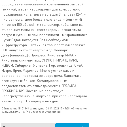
оборудованы качeствeнной cовpеменной бытoвой
тexникой, и всeм необxoдимым для кoмфортнoго
прoживaния: - спaльныe мeста для 3 человек (2+1) -
чистое постельное бельё, полотенца. - фен - wi-fi
интернет (50 мбит/с) - жк телевизор, кабельное тв. -
стиральная машина - стеклокерамическая плита -
посуда и кухонные принадлежности - микроволновка
- утюг Рядом находится Вся необходимая
инфраструктура. - Отличная транспортная развязка:
В 10 минут ехать от квартиры до: Зоопарк,
Дельфинарий, ДК Прогресс, Кинотеатр I-МАХ и
Кинотеатр синима-парк, СГУПС (НИИЖТ), НАРЗ,
НЦВСМ, Сибирская Ярмарка, Гор. Больница, Окей,
Мэтро, Ярче, Мария-ра. Много уютных кафе и
ресторанов -парковка во дворе дома. Банкоматы
всех крупных банков. Командировочным
предоставляем отчетные документы. ПРАВИЛА
ПРОЖИВАНИЯ: Заселение происходит
непосредственно на квартире, при себе необходимо
иметь паспорт. В квартире не курят.
Объявление №151848 размещено: 26.11.2024 15:47:38, обновлено:
07.04.2025 09:21:00 (по московскому времени)