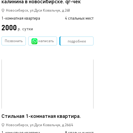
калинина в новосибирске. qr-чек
Пл. калинина, ж
Новосибирск, ул.Дуси Ковальчук, д.248
1-комнатная квартира
4 спальных мест
1-комнатная квартира
2000
р.
сутки
от
Позвонить
написать
Забронировать
подробнее
обновлено 07.04.2025
Ещё фото
41м²
Светлая 1-комн
Стильная 1-комнатная квартира.
Новосибирск, ул.Дуси Ковальчук, д.266/4
1-комнатная квартира
8 спальных мест
1-комнатная квартира