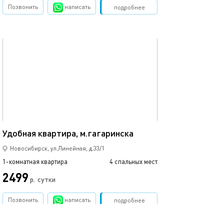
Позвонить
написать
Забронировать
подробнее
обновлено 18.12.2022
Ещё фото
32м²
Удобная квартира, м.гагаринска
Уютная квартир
Новосибирск, ул.Линейная, д.33/1
1-комнатная квартира
4 спальных мест
1-комнатная квартира
2499
2100
р.
сутки
Позвонить
написать
Забронировать
подробнее