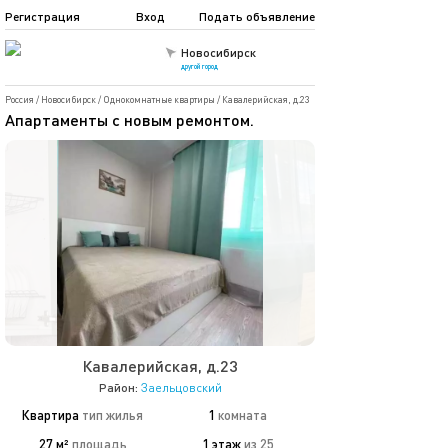
Регистрация
Вход
Подать объявление
Новосибирск
другой город
Россия
/
Новосибирск
/
Однокомнатные квартиры
/
Кавалерийская, д.23
Апартаменты с новым ремонтом.
Кавалерийская, д.23
Район:
Заельцовский
Квартира
тип жилья
1
комната
27 м²
площадь
1 этаж
из 25