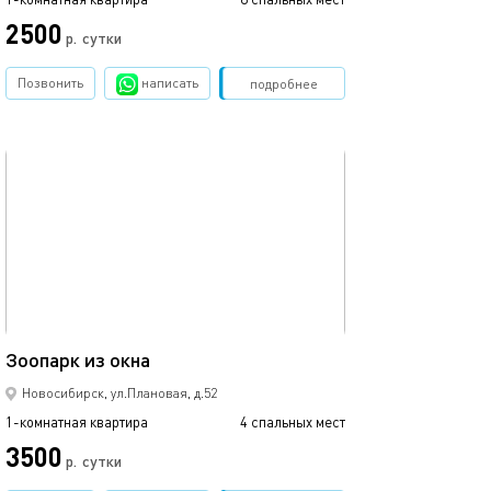
2500
2500
р.
сутки
Позвонить
написать
Забронировать
подробнее
обновлено 14.06.2025
Ещё фото
30м²
Студия в центр
Зоопарк из окна
Новосибирск, ул.Плановая, д.52
1-комнатная квартира
4 спальных мест
1-комнатная квартира
3500
2500
р.
сутки