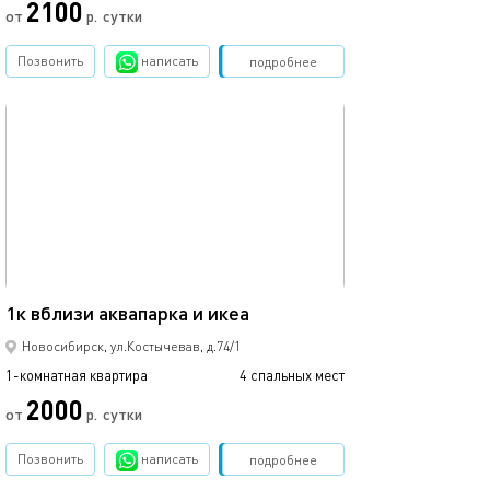
2100
2590
от
р.
сутки
Позвонить
написать
Забронировать
подробнее
обновлено 04.10.2021
Ещё фото
46м²
1к вблизи аквапарка и икеа
Обл. больница, 
Новосибирск, ул.Костычевав, д.74/1
1-комнатная квартира
4 спальных мест
1-комнатная квартира
2000
2300
от
р.
сутки
Позвонить
написать
Забронировать
подробнее