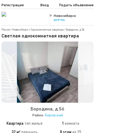
Регистрация
Вход
Подать объявление
Новосибирск
другой город
Россия
/
Новосибирск
/
Однокомнатные квартиры
/
Бородина, д.56
Светлая однокомнатная квартира
Бородина, д.56
Район:
Кировский
Квартира
тип жилья
1
комната
32 м²
площадь
8 этаж
из 25