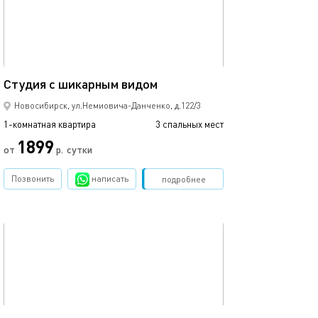
Ещё фото
30м²
Студия с шикарным видом
Современный с
Новосибирск, ул.Немиовича-Данченко, д.122/3
1-комнатная квартира
3 спальных мест
1-комнатная квартира
1899
от
р.
сутки
от
Позвонить
написать
Забронировать
подробнее
обновлено 28.10.2022
Ещё фото