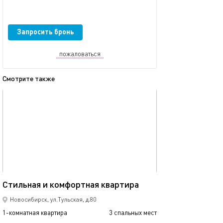
Запросить бронь
пожаловаться
Смотрите также
обновлено 11.04.2023
Ещё фото
27м²
Стильная и комфортная квартира
Нгту,нейрохиру
Новосибирск, ул.Тульская, д.80
1-комнатная квартира
3 спальных мест
1-комнатная квартира