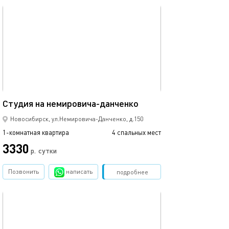
обновлено 20.09.2021
Ещё фото
36м²
Студия на немировича-данченко
Студия с панор
Новосибирск, ул.Немировича-Данченко, д.150
1-комнатная квартира
4 спальных мест
1-комнатная квартира
3330
3440
р.
сутки
Позвонить
написать
Забронировать
подробнее
обновлено 04.10.2021