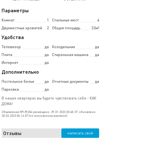
Параметры
Комнат
1
Спальных мест
4
Двухместных кроватей
2
Общая площадь
32м²
Удобства
Телевизор
да
Холодильник
да
Плита
да
Стиральная машина
да
Интернет
да
Дополнительно
Постельное белье
да
Отчетные документы
да
Парковка
да
В наших квартирах вы будете чувствовать себя - КАК
ДОМА!
Объявление №139654 размещено: 29.01.2023 20:48:37, обновлено:
30.03.2023 04:16:07 (по московскому времени)
Отзывы
написать свой