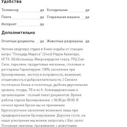
Удобства
Телевизор
да
Холодильник
да
Плита
да
Стиральная машина
да
Интернет
да
Дополнительно
Отчетные документы
да
Животные разрешены
да
Уютная квартира студия в 8 мин ходьбы от станции
метро "Площадь Маркса" (2чел) Рядом Аквапарк,
НГТУ, Облбольница, Микрохирургия глаза, ТРЦ Сан
Сити, парковки, продуктовые магазины, столовые и
рестораны Гарантируем: 100% заселение при
бронировании, чистоту и исправность, внимание,
отзывчивость и доброжелательность :) Свежее
постельное белье и полотенца, удобная двуспальная
кровать, посуда, ТВ и wi-fi. Командировочным и
организациям - полный пакет документов. Время
работы отдела бронирования: с 06:00 до 00:00. В
ночное время брони мы не принимаем.
Круглосуточное заселение возможно лишь при
предварительном бронировании. Дорогие гости, на
наше усмотрение мы можем запросить с Вас залог.
Основные причины: проживание с животными;