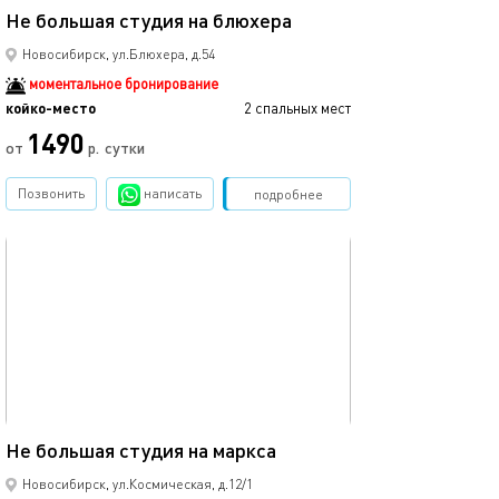
Не большая студия на блюхера
Не большая сту
Новосибирск, ул.Блюхера, д.54
моментальное бронирование
койко-место
2 спальных мест
койко-место
1490
от
р.
сутки
от
Позвонить
написать
Забронировать
подробнее
обновлено 05.02.2025
Ещё фото
17м²
Не большая студия на маркса
Ватутина 39
Новосибирск, ул.Космическая, д.12/1