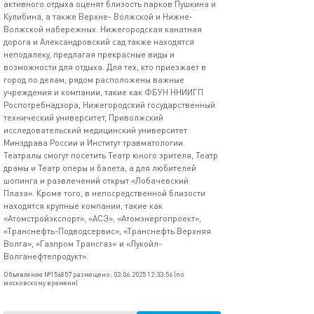
активного отдыха оценят близость парков Пушкина и
Кулибина, а также Верхне- Волжской и Нижне-
Волжской набережных. Нижегородская канатная
дорога и Александровский сад также находятся
неподалеку, предлагая прекрасные виды и
возможности для отдыха. Для тех, кто приезжает в
город по делам, рядом расположены важные
учреждения и компании, такие как ФБУН ННИИГП
Роспотребнадзора, Нижегородский государственный
технический университет, Приволжский
исследовательский медицинский университет
Минздрава России и Институт травматологии.
Театралы смогут посетить Театр юного зрителя, Театр
драмы и Театр оперы и балета, а для любителей
шопинга и развлечений открыт «Лобачевский
Плаза». Кроме того, в непосредственной близости
находятся крупные компании, такие как
«Атомстройэкспорт», «АСЭ», «Атомэнергопроект»,
«Транснефть-Подводсервис», «Транснефть Верхняя
Волга», «Газпром Трансгаз» и «Лукойл-
Волганефтепродукт».
Объявление №156857 размещено: 03.06.2025 12:33:56 (по
московскому времени)