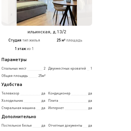
ильинская, д.13/2
Студия
тип жилья
25 м²
площадь
1 этаж
из 1
Параметры
Спальных мест
2
Двухместных кроватей
1
Общая площадь
25м²
Удобства
Телевизор
да
Кондиционер
да
Холодильник
да
Плита
да
Стиральная машина
да
Интернет
да
Дополнительно
Постельное белье
да
Отчетные документы
да