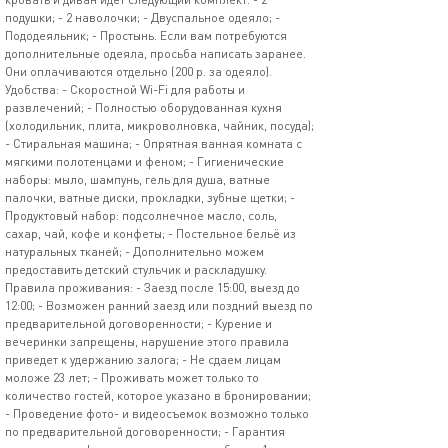
подушки; - 2 наволочки; - Двуспальное одеяло; -
Пододеяльник; - Простынь. Если вам потребуются
дополнительные одеяла, просьба написать заранее.
Они оплачиваются отдельно (200 р. за одеяло).
Удобства: - Скоростной Wi-Fi для работы и
развлечений; - Полностью оборудованная кухня
(холодильник, плита, микроволновка, чайник, посуда);
- Стиральная машина; - Опрятная ванная комната с
мягкими полотенцами и феном; - Гигиенические
наборы: мыло, шампунь, гель для душа, ватные
палочки, ватные диски, прокладки, зубные щетки; -
Продуктовый набор: подсолнечное масло, соль,
сахар, чай, кофе и конфеты; - Постельное бельё из
натуральных тканей; - Дополнительно можем
предоставить детский стульчик и раскладушку.
Правила проживания: - Заезд после 15:00, выезд до
12:00; - Возможен ранний заезд или поздний выезд по
предварительной договоренности; - Курение и
вечеринки запрещены, нарушение этого правила
приведет к удержанию залога; - Не сдаем лицам
моложе 23 лет; - Проживать может только то
количество гостей, которое указано в бронировании;
- Проведение фото- и видеосъемок возможно только
по предварительной договоренности; - Гарантия