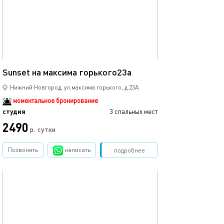
Ещё фото
39м²
Sunset на максима горького23а
Уютная студия 
Нижний Новгород, ул.максима горького, д.23А
моментальное бронирование
студия
3 спальных мест
студия
2490
2500
р.
сутки
Позвонить
написать
Забронировать
подробнее
обновлено 23.11.2024
Ещё фото