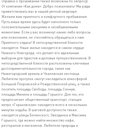
справка о проживании также возможны по запросу).
От компании «Как дома»: Добро пожаловать! Мы рады
приветствовать вас в нашей уютной квартире.
Желаем вам приятного и комфортного пребывания.
Пусть ваше время здесь будет наполнено только
положительными эмоциями и незабываемыми
моментами. Если у вас возникнут какие-либо вопросы
или пожелания, не стесняйтесь обращаться к нам.
Приятного отдыха! В непосредственной близости
находятся: Наше жилье находится в самом сердце
Нижнего Новгорода, что делает его идеальным
выбором для туристов и деловых путешественников. В
непосредственной близости расположены ключевые
достопримечательности города, такие как
Нижегородский кремль и Чкаловская лестница.
Любители прогулок смогут насладиться атмосферой
Большой Покровской и Рождественской улиц, а также
посетить площадь Свободы, площадь Сенную,
площадь Минина и площадь Горького. Для тех, кто
предпочитает общественный транспорт, станция
метро «Горьковская» находится всего в нескольких
минутах ходьбы. В шаговой доступности также
находятся улицы Белинского, Звездинка и Максима
Горького, где можно найти множество кафе,
ресторанов и магазинов. Любители природы и