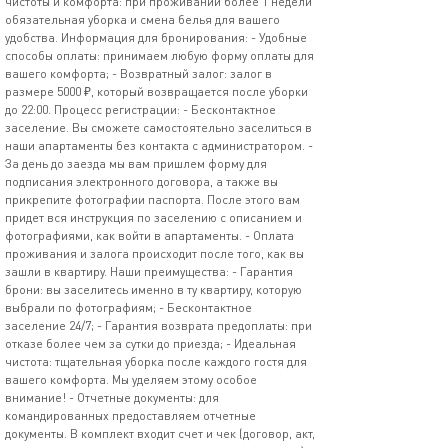
чистоты и комфорта: при проживании более 1 недели
обязательная уборка и смена белья для вашего
удобства. Информация для бронирования: - Удобные
способы оплаты: принимаем любую форму оплаты для
вашего комфорта; - Возвратный залог: залог в
размере 5000 ₽, который возвращается после уборки
до 22:00. Процесс регистрации: - Бесконтактное
заселение. Вы сможете самостоятельно заселиться в
наши апартаменты без контакта с администратором. -
За день до заезда мы вам пришлем форму для
подписания электронного договора, а также вы
прикрепите фотографии паспорта. После этого вам
придет вся инструкция по заселению с описанием и
фотографиями, как войти в апартаменты. - Оплата
проживания и залога происходит после того, как вы
зашли в квартиру. Наши преимущества: - Гарантия
брони: вы заселитесь именно в ту квартиру, которую
выбрали по фотографиям; - Бесконтактное
заселение 24/7; - Гарантия возврата предоплаты: при
отказе более чем за сутки до приезда; - Идеальная
чистота: тщательная уборка после каждого гостя для
вашего комфорта. Мы уделяем этому особое
внимание! - Отчетные документы: для
командированных предоставляем отчетные
документы. В комплект входит счет и чек (договор, акт,