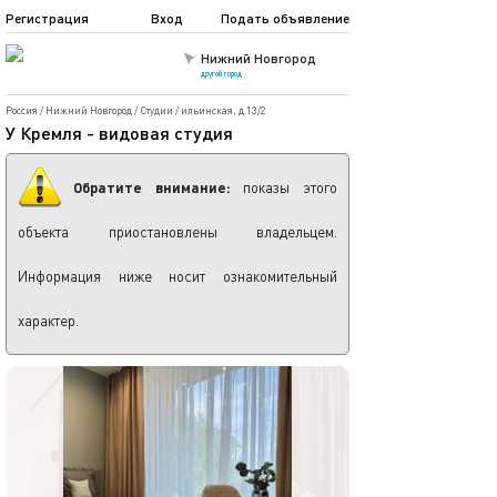
Регистрация
Вход
Подать объявление
Нижний Новгород
другой город
Россия
/
Нижний Новгород
/
Студии
/
ильинская, д.13/2
У Кремля - видовая студия
Обратите внимание:
показы этого
объекта приостановлены владельцем.
Информация ниже носит ознакомительный
характер.