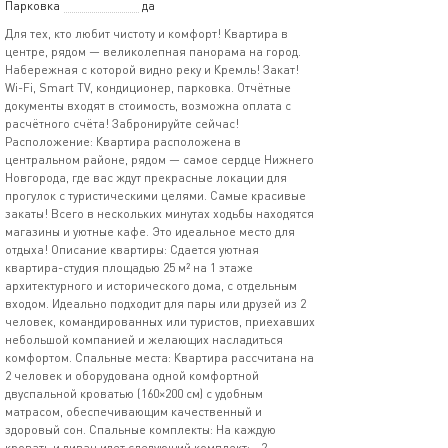
Парковка
да
Для тех, кто любит чистоту и комфорт! Квартира в
центре, рядом — великолепная панорама на город.
Набережная с которой видно реку и Кремль! Закат!
Wi-Fi, Smart TV, кондиционер, парковка. Отчётные
документы входят в стоимость, возможна оплата с
расчётного счёта! Забронируйте сейчас!
Расположение: Квартира расположена в
центральном районе, рядом — самое сердце Нижнего
Новгорода, где вас ждут прекрасные локации для
прогулок с туристическими целями. Самые красивые
закаты! Всего в нескольких минутах ходьбы находятся
магазины и уютные кафе. Это идеальное место для
отдыха! Описание квартиры: Сдается уютная
квартира-студия площадью 25 м² на 1 этаже
архитектурного и исторического дома, с отдельным
входом. Идеально подходит для пары или друзей из 2
человек, командированных или туристов, приехавших
небольшой компанией и желающих насладиться
комфортом. Спальные места: Квартира рассчитана на
2 человек и оборудована одной комфортной
двуспальной кроватью (160×200 см) с удобным
матрасом, обеспечивающим качественный и
здоровый сон. Спальные комплекты: На каждую
кровать и диван идет следующий комплект: - 2