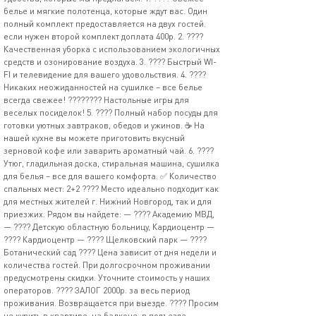
белье и мягкие полотенца, которые ждут вас. Один
полный комплект предоставляется на двух гостей.
еcли нужен второй комплект доплата 400р. 2. ????
Качественная уборка с использованием экологичных
средств и озонирование воздуха. 3. ???? Быстрый WI-
FI и телевидение для вашего удовольствия. 4. ????
Никаких неожиданностей на сушилке – все белье
всегда свежее! ???????? Настольные игры для
веселых посиделок! 5. ????️ Полный набор посуды для
готовки уютных завтраков, обедов и ужинов. ☕ На
нашей кухне вы можете приготовить вкусный
зерновой кофе или заварить ароматный чай. 6. ????️
Утюг, гладильная доска, стиральная машина, сушилка
для белья – все для вашего комфорта. ✅ Количество
спальных мест: 2+2 ???? Место идеально подходит как
для местных жителей г. Нижний Новгород, так и для
приезжих. Рядом вы найдете: — ???? Академию МВД,
— ???? Детскую областную больницу, Кардиоцентр —
???? Кардиоцентр — ???? Щелковский парк — ????
Ботанический сад ???? Цена зависит от дня недели и
количества гостей. При долгосрочном проживании
предусмотрены скидки. Уточните стоимость у наших
операторов. ???? ЗАЛОГ 2000р. за весь период
проживания. Возвращается при выезде. ???? Просим
не курить в квартире, на балконе, в подъезде,