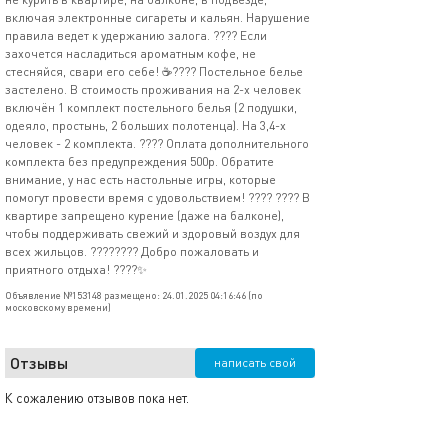
включая электронные сигареты и кальян. Нарушение
правила ведет к удержанию залога. ???? Если
захочется насладиться ароматным кофе, не
стесняйся, свари его себе! ☕️???? Постельное белье
застелено. В стоимость проживания на 2-х человек
включён 1 комплект постельного белья (2 подушки,
одеяло, простынь, 2 больших полотенца). На 3,4-х
человек - 2 комплекта. ???? Оплата дополнительного
комплекта без предупреждения 500р. Обратите
внимание, у нас есть настольные игры, которые
помогут провести время с удовольствием! ???? ???? В
квартире запрещено курение (даже на балконе),
чтобы поддерживать свежий и здоровый воздух для
всех жильцов. ????????️ Добро пожаловать и
приятного отдыха! ????✨
Объявление №153148 размещено: 24.01.2025 04:16:46 (по
московскому времени)
Отзывы
написать свой
К сожалению отзывов пока нет.