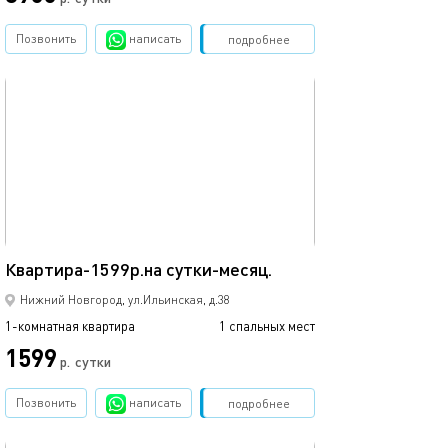
Позвонить
написать
Забронировать
подробнее
обновлено 25.02.2017
Ещё фото
33м²
Квартира-1599р.на сутки-месяц.
Отличная кварт
Нижний Новгород, ул.Ильинская, д.38
1-комнатная квартира
1 спальных мест
1-комнатная квартира
1599
1700
р.
сутки
Позвонить
написать
Забронировать
подробнее
обновлено 09.11.2022