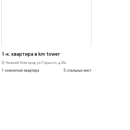
Ещё фото
38м²
1-к. квартира в km tower
Уютные апарта
Нижний Новгород, ул.Горького, д.23а
1-комнатная квартира
5 спальных мест
1-комнатная квартира
1800
4290
р.
сутки
Позвонить
написать
Забронировать
подробнее
обновлено 16.10.2024