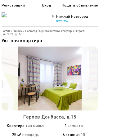
Регистрация
Вход
Подать объявление
Нижний Новгород
другой город
Россия
/
Нижний Новгород
/
Однокомнатные квартиры
/
Героев
Донбасса, д.15
Уютная квартира
Героев Донбасса, д.15
Квартира
тип жилья
1
комната
25 м²
площадь
6 этаж
из 10