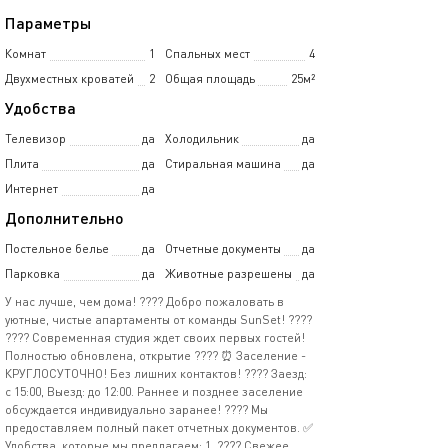
Параметры
Комнат
1
Спальных мест
4
Двухместных кроватей
2
Общая площадь
25м²
Удобства
Телевизор
да
Холодильник
да
Плита
да
Стиральная машина
да
Интернет
да
Дополнительно
Постельное белье
да
Отчетные документы
да
Парковка
да
Животные разрешены
да
У наc лучше, чeм домa! ???? Добро пожаловать в
уютные, чистые апартаменты от команды SunSet! ????
???? Современная студия ждет своих первых гостей!
Полностью обновлена, открытие ???? ⏰ Заселение -
КРУГЛОСУТОЧНО! Без лишних контактов! ????️ Заезд:
с 15:00, Выезд: до 12:00. Раннее и позднее заселение
обсуждается индивидуально заранее! ???? Мы
предоставляем полный пакет отчетных документов. ✅
Удобства, которые мы предлагаем: 1. ???? Свежее