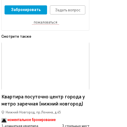
Забронировать
Задать вопрос
пожаловаться
Смотрите также
обновлено 30.07.2026
Ещё фото
33м²
Квартира посуточно центр города у
метро заречная (нижний новгород)
Метро,вокзал,ц
Нижний Новгород, пр.Ленина, д.45
моментальное бронирование
1-комнатная квартира
3 спальных мест
1-комнатная квартира