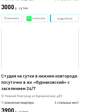
3000
4000
р.
сутки
Позвонить
написать
Забронировать
подробнее
обновлено 07.12.2025
Ещё фото
29м²
Студия на сутки в нижнем новгороде:
посуточно в жк «бурнаковский» с
Апартаменты ря
заселением 24/7
Нижний Новгород, ул.Бурнаковская, д.83
1-комнатная квартира
4 спальных мест
1-комнатная квартира
3900
р.
сутки
от