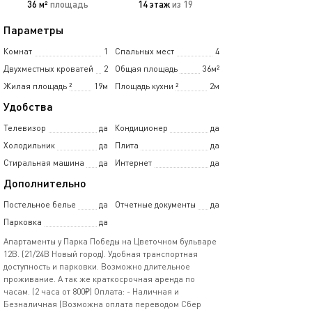
36 м²
площадь
14 этаж
из 19
Параметры
Комнат
1
Спальных мест
4
Двухместных кроватей
2
Общая площадь
36м²
Жилая площадь
²
19м
Площадь кухни
²
2м
Удобства
Телевизор
да
Кондиционер
да
Холодильник
да
Плита
да
Стиральная машина
да
Интернет
да
Дополнительно
Постельное белье
да
Отчетные документы
да
Парковка
да
Апартаменты у Парка Победы на Цветочном бульваре
12В. (21/24В Новый город). Удобная транспортная
доступность и парковки. Возможно длительное
проживание. А так же краткосрочная аренда по
часам. (2 часа от 800₽) Оплата: - Наличная и
Безналичная (Возможна оплата переводом Сбер