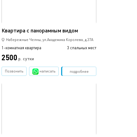
37м²
Квартира с панорамным видом
Квартира студи
Набережные Челны, ул.Академика Королева, д.37А
1-комнатная квартира
3 спальных мест
1-комнатная квартира
2500
2500
р.
сутки
Позвонить
написать
Забронировать
подробнее
обновлено 25.11.2023
Ещё фото
40м²