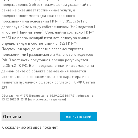
представленный объект размещения указанный на
сайте не оказывает гостиничные услуги, а
предоставляет места для краткосрочного
проживания на основании ГК РФ гл.35., ст.671 по
договору найма между собственником (Наймодатель)
и гостем (Нанимателем). Срок найма согласно ГК РФ
ст.683 не превышающий пяти лет, оплату за жилье
определённую в соответствии ст.682 ГК РФ.
Посуточная аренда квартир регламентируется
положениями Гражданского и Налогового кодексов
РФ. В частности посуточная аренда регулируется
гл.35 ч.2 ГК РФ. Вся представленная информация на
данном сайте об объекте размещения является
исключительно ознакомительного характера и не
является публичной офертой согласно ГК РФ Статья
437.
Объявление №137350 размещено: 02.09.2022 10:47:31, обновлено:
13.12.2022 09:53:31 (по московскому времени)
Отзывы
написать свой
К сожалению отзывов пока нет.