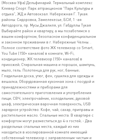
(Москва-Уфа) Дельфинарий. Термальный комплекс
Клевер Спорт. Парк аттракционов "Парк Культуры и
отдыха", ЖД и Автовокзал. Набережная Г. Тукая.
районы: Сидоровка, Замелекесье, БСИ, 1 -ая
Автодорога, пр. Мусы Джалиля, ул. Габдуллы Тукая
Выбирайте район и квартиру, а мы позаботимся о
вашем комфортном, безопасном конфиденциальном
и законном проживании в г. Набережные Челны. .
Полное соответствие фото ЖК телевизор со Smart,
You Tube (150+ каналов) в комнате, Wi-Fi,
кондиционер; ЖК телевизор (150+ каналов) в
прихожей; Стиральная машина и порошок, шампунь,
мыло, гель. Полотенца для рук, ног, банные;
Гладильная доска, утюг, фен, сушилка для одежды и
вешалка; Оборудованная кухонная зона с посудой и
принадлежностями и приборами для
самостоятельного приготовления и употребления
пищи; СВЧ, электрочайник, холодильник, духовой
шкаф, электрическая варочная поверхность, USB
зарядное устройство. Кофе, чай, сахар, приправы и
растительное масло. Спальные места: В квартире с
комфортом могут разместиться до 4-х гостей; - Два
раздельных спальных места, каждый из них
находиться в изолированной комнате имеющий
собственный телевизор с заправленным чистым и