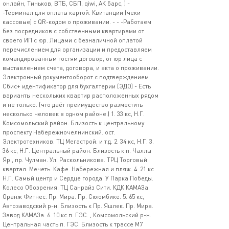
онлайн, Тиньков, ВТБ, СБП, qiwi, АК барс, ) -
-Терминал для оплаты картой. Квитанции (чеки
кассовые) с QR-кодом о проживании. - - -Работаем
без посредников с собственными квартирами от
своего ИП с юр. Лицами с безналичной оплатой
перечислением для организации и предоставляем
командированным гостям договор, от юр лица с
выставлением счета, договора, и акта о проживании.
Электронный документооборот с подтверждением
Сбис+ идентификатор для бухгалтерии (ЭДО) - Есть
варианты нескольких квартир расположенных рядом
и не только. (что даёт преимущество разместить
несколько человек в одном районе.) 1. 33 кс, Н.Г.
Комсомольский район. Близость к центральному
проспекту Набережночелнинский. ост.
Электротехников. ТЦ Мегастрой. и т.д. 2. 34 кс, Н.Г. 3.
36 кс, Н.Г. Центральный район. Близость к п. Чаллы
Яр., пр. Чулман. Ул. Раскольникова. ТРЦ Торговый
квартал. Мечеть. Кафе. Набережная и пляж. 4. 21 кс
Н.Г. Самый центр и Сердце города. У Парка Победы.
Колесо Обозрения. ТЦ Санрайз Сити. КДК КАМАЗа.
Оранж Фитнес. Пр. Мира. Пр. Сююмбике. 5. 65 кс,
Автозаводский р-н. Близость к Пр. Яшлек. Пр. Мира.
Завод КАМАЗа. 6. 10 кс п. ГЭС. , Комсомольский р-н.
Центральная часть п. ГЭС. Близость к трассе М7