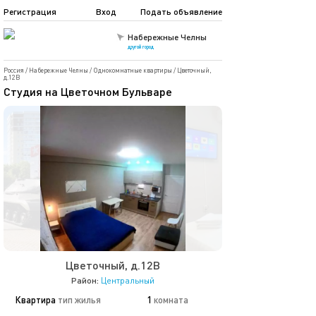
Регистрация
Вход
Подать объявление
Набережные Челны
другой город
Россия
/
Набережные Челны
/
Однокомнатные квартиры
/
Цветочный,
д.12В
Студия на Цветочном Бульваре
Цветочный, д.12В
Район:
Центральный
Квартира
тип жилья
1
комната