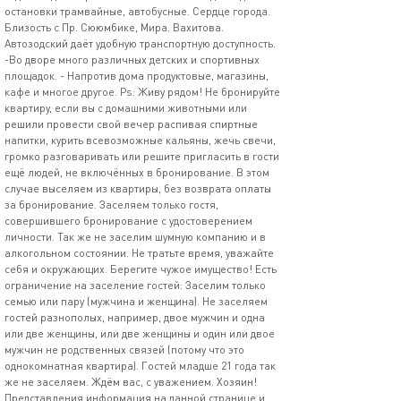
остановки трамвайные, автобусные. Сердце города.
Близость с Пр. Сююмбике, Мира. Вахитова.
Автозодский даёт удобную транспортную доступность.
-Во дворе много различных детских и спортивных
площадок. - Напротив дома продуктовые, магазины,
кафе и многое другое. Ps: Живу рядом! Не бронируйте
квартиру, если вы с домашними животными или
решили провести свой вечер распивая спиртные
напитки, курить всевозможные кальяны, жечь свечи,
громко разговаривать или решите пригласить в гости
ещё людей, не включённых в бронирование. В этом
случае выселяем из квартиры, без возврата оплаты
за бронирование. Заселяем только гостя,
совершившего бронирование с удостоверением
личности. Так же не заселим шумную компанию и в
алкогольном состоянии. Не тратьте время, уважайте
себя и окружающих. Берегите чужое имущество! Есть
ограничение на заселение гостей: Заселим только
семью или пару (мужчина и женщина). Не заселяем
гостей разнополых, например, двое мужчин и одна
или две женщины, или две женщины и один или двое
мужчин не родственных связей (потому что это
однокомнатная квартира). Гостей младше 21 года так
же не заселяем. Ждём вас, с уважением. Хозяин!
Представления информация на данной странице и