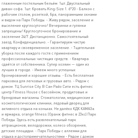
глаженным постельным бельём: 1шт. Двуспальный
диван-софа. 1шт. Кровать King-Size 1. 6*20 - Балкон с
рабочим столом, розеткой, бра, панорамными окнами
и видом на Парк Победы. - Живу рядом, заселение и
выселение круглосуточно! Вечеринки и гулянки
запрещены! Круглосуточное бронирование и
заселение 24/7. Дистанционно. Самостоятельный
заезд. Конфиденциально. - Гарантируем чистую
квартиру и своевременное заселение. - Тщательная
уборка после каждого гостя с применением
профессиональных чистящих средств. - Квартира
сдаётся от собственника. Супер хозяин — один из
лучших в городе. - Имеем много успешных
бронирований и хорошие отзывы. - Есть бесплатная
парковка для легковых и грузовых авто. - Рядом с
домом: ТЦ Sunrise City. В Сан Райз Сити есть фитнес
центр Fitness House с бассейном, продуктовые и
брендовые магазины. Стоматологии, медицинские и
косметологические клиники, ледовый дворец для
активного отдыха на коньках. Не далёко КДК КАМАЗа
и ярмарка, orange fitness (Оранж фитнес в 23кс) Парк
Победы. Здесь есть развлекательный парк
аттракционов, велодорожки, колесо обозрения,
детские площадки. - Парк Победы с аллеями для
отдыха и достопримечательностями - Рядом с домом