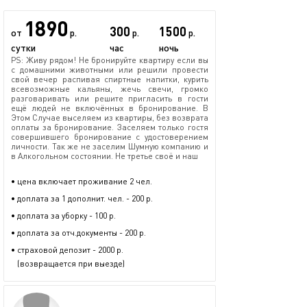
1890
300
1500
от
р.
р.
р.
сутки
час
ночь
PS: Живу рядом! Не бронируйте квартиру если вы
с домашними животными или решили провести
свой вечер распивая спиртные напитки, курить
всевозможные кальяны, жечь свечи, громко
разговаривать или решите пригласить в гости
ещё людей не включённых в бронирование. В
Этом Случае выселяем из квартиры, без возврата
оплаты за бронирование. Заселяем только гостя
совершившего бронирование с удостоверением
личности. Так же не заселим Шумную компанию и
в Алкогольном состоянии. Не третье своё и наш
• цена включает проживание 2 чел.
• доплата за 1 дополнит. чел. - 200 р.
• доплата за уборку - 100 р.
• доплата за отч.документы - 200 р.
• страховой депозит - 2000 р.
(возвращается при выезде)