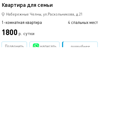
Квартира для семьи
Уютная 1-к. ква
Набережные Челны, ул.Раскольникова, д.21
1-комнатная квартира
4 спальных мест
1-комнатная квартира
1800
2400
р.
сутки
Позвонить
написать
Забронировать
подробнее
обновлено 27.03.2024
Ещё фото
40м²
1-комнатная квартира в центре!
Уютная 1-комна
Набережные Челны, пр.Сююмбике, д.28