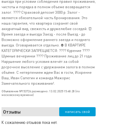
выезда при условии соблюдения правил проживания,
чистоты и порядка в полном объеме возвращается
залог. ???? Страховой депозит 3000 р. Залог -
является обязательной часть бронирования. Это
наша гарантия, что квартира сохранят свой
аккуратный вид, свежесть и дружелюбие соседей. ⏰️
Время заезда и выезда Заезд - после Выезд - до
Возможно оформление раннего заезда и позднего
выезда. Оговаривается отдельно. ⛔️ В КВАРТИРЕ
КАТЕГОРИЧЕСКИ ЗАПРЕЩАЕТСЯ: ???? Курение ????
Шумные вечеринки ???? Проживание лиц до 21 года
Нарушение любого условия влечёт за собой
досрочное выселение с удержанием залога в полном
объёме. С нетерпением ждем Вас в гости, Искренне
Ваш, Иван Сапегин и команда Мажорис
Замечательного проживания!.
Объявление №153726 размещено: 13.02.2025 15:48:28 (по
московскому времени)
Отзывы
написать свой
К сожалению отзывов пока нет.