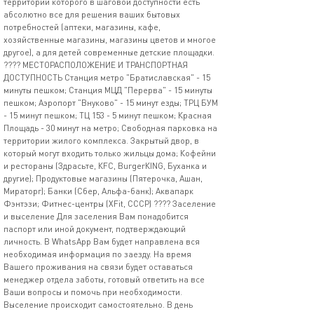
территории которого в шаговой доступности есть
абсолютно все для решения ваших бытовых
потребностей (аптеки, магазины, кафе,
хозяйственные магазины, магазины цветов и многое
другое), а для детей современные детские площадки.
???? МЕСТОРАСПОЛОЖЕНИЕ И ТРАНСПОРТНАЯ
ДОСТУПНОСТЬ Станция метро "Братиславская" - 15
минуты пешком; Станция МЦД "Перерва" - 15 минуты
пешком; Аэропорт "Внуково" - 15 минут езды; ТРЦ БУМ
- 15 минут пешком; ТЦ 153 - 5 минут пешком; Красная
Площадь - 30 минут на метро; Свободная парковка на
территории жилого комплекса. Закрытый двор, в
который могут входить только жильцы дома; Кофейни
и рестораны (Здрасьте, КFС, ВurgеrКING, Буханка и
другие); Продуктовые магазины (Пятерочка, Ашан,
Мираторг); Банки (Сбер, Альфа-банк); Аквапарк
Фэнтэзи; Фитнес-центры (ХFit, СССР) ???? Заселение
и выселение Для заселения Вам понадобится
паспорт или иной документ, подтверждающий
личность. В WhаtsАрр Вам будет направлена вся
необходимая информация по заезду. На время
Вашего проживания на связи будет оставаться
менеджер отдела заботы, готовый ответить на все
Ваши вопросы и помочь при необходимости.
Выселение происходит самостоятельно. В день