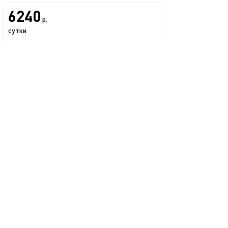
6240
р.
сутки
• цена включает проживание 2 чел.
• доплата за 1 дополнит. чел. - 300 р.
• страховой депозит - 3000 р.
(возвращается при выезде)
Иван
0 предложений
размещается больше года
+7 (902) 555-52-86
показать номер
Запросить бронь