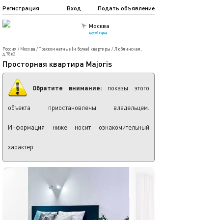
Регистрация
Вход
Подать объявление
Москва
другой город
Россия
/
Москва
/
Трехкомнатные (и более) квартиры
/
Люблинская,
д.78к2
Просторная квартира Majoris
Обратите внимание:
показы этого
объекта приостановлены владельцем.
Информация ниже носит ознакомительный
характер.