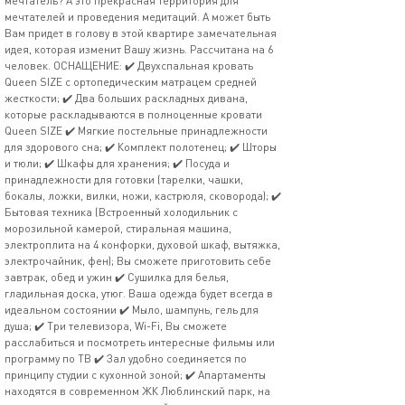
мечтатель? А это прекрасная территория для
мечтателей и проведения медитаций. А может быть
Вам придет в голову в этой квартире замечательная
идея, которая изменит Вашу жизнь. Рассчитана на 6
человек. ОСНАЩЕНИЕ: ✔️ Двухспальная кровать
Quееn SIZЕ с ортопедическим матрацем средней
жесткости; ✔️ Два больших раскладных дивана,
которые раскладываются в полноценные кровати
Quееn SIZЕ ✔️ Мягкие постельные принадлежности
для здорового сна; ✔️ Комплект полотенец; ✔️ Шторы
и тюли; ✔️ Шкафы для хранения; ✔️ Посуда и
принадлежности для готовки (тарелки, чашки,
бокалы, ложки, вилки, ножи, кастрюля, сковорода); ✔️
Бытовая техника (Встроенный холодильник с
морозильной камерой, стиральная машина,
электроплита на 4 конфорки, духовой шкаф, вытяжка,
электрочайник, фен); Вы сможете приготовить себе
завтрак, обед и ужин ✔️ Сушилка для белья,
гладильная доска, утюг. Ваша одежда будет всегда в
идеальном состоянии ✔️ Мыло, шампунь, гель для
душа; ✔️ Три телевизора, Wi-Fi, Вы сможете
расслабиться и посмотреть интересные фильмы или
программу по ТВ ✔️ Зал удобно соединяется по
принципу студии с кухонной зоной; ✔️ Апартаменты
находятся в современном ЖК Люблинский парк, на