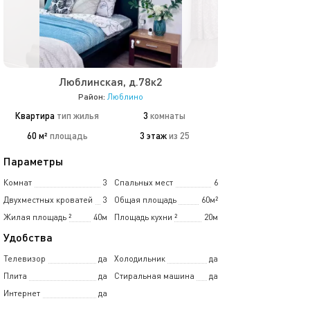
Люблинская, д.78к2
Район:
Люблино
Квартира
тип жилья
3
комнаты
60 м²
площадь
3 этаж
из 25
Параметры
Комнат
3
Спальных мест
6
Двухместных кроватей
3
Общая площадь
60м²
Жилая площадь
²
40м
Площадь кухни
²
20м
Удобства
Телевизор
да
Холодильник
да
Плита
да
Стиральная машина
да
Интернет
да