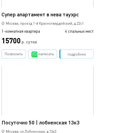
60м²
Супер апартамент в нева тауэрс
Москва, проезд 1-й Красногвардейский, д.22с1
1-комнатная квартира
4 спальных мест
15700
р.
сутки
Позвонить
написать
Забронировать
подробнее
обновлено 09.02.2026
29м²
Посуточно 50 | лобненская 13к3
Москва, ул.Лобненская, д.13к3