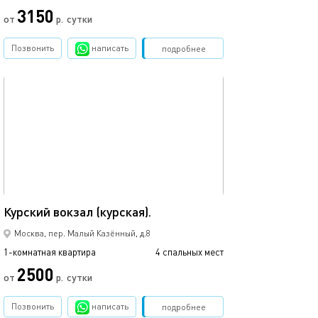
3150
от
р.
сутки
Позвонить
написать
Забронировать
подробнее
обновлено 05.03.2024
35м²
Курский вокзал (курская).
Москва, пер. Малый Казённый, д.8
1-комнатная квартира
4 спальных мест
2500
от
р.
сутки
Позвонить
написать
Забронировать
подробнее