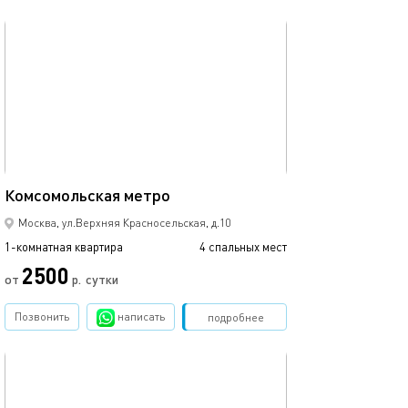
обновлено 05.03.2024
36м²
Комсомольская метро
Москва, ул.Верхняя Красносельская, д.10
1-комнатная квартира
4 спальных мест
2500
от
р.
сутки
Позвонить
написать
Забронировать
подробнее
обновлено 05.03.2024