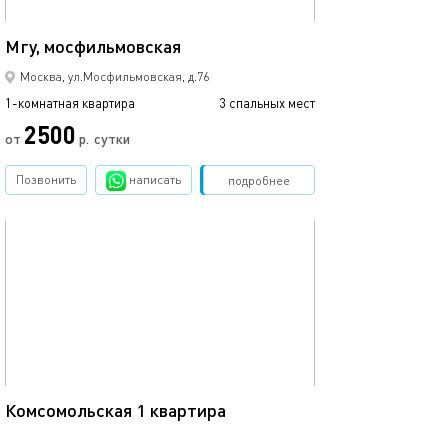
35м²
Мгу, мосфильмовская
Москва, ул.Мосфильмовская, д.76
1-комнатная квартира
3 спальных мест
2500
от
р.
сутки
Позвонить
написать
Забронировать
подробнее
обновлено 05.03.2024
39м²
Комсомольская 1 квартира
Москва, ул. Верхняя Красносельская, д.8к2