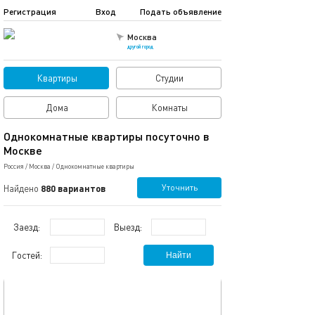
Регистрация
Вход
Подать объявление
Москва
другой город
Квартиры
Студии
Дома
Комнаты
Однокомнатные квартиры посуточно в
Москве
Россия
/
Москва
/
Однокомнатные квартиры
Уточнить
Найдено
880 вариантов
Заезд:
Выезд:
Гостей:
Найти
обновлено 06.03.2025