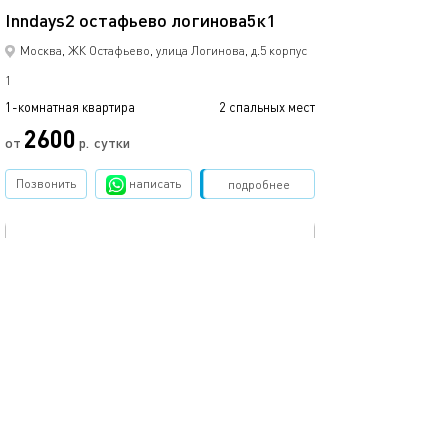
Inndays2 остафьево логинова5к1
Inndays(2)рязан
Москва, ЖК Остафьево, улица Логинова, д.5 корпус
1
1-комнатная квартира
2 спальных мест
1-комнатная квартира
2600
2600
от
р.
сутки
Позвонить
написать
Забронировать
подробнее
обновлено 24.04.2024
Ещё фото
38м²
Inndays(4)рязановское ш, 31к1
Inndays(5)рязан
Москва, шоссе Рязановское, д.31 корпус 2