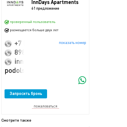
InnDays Apartments
61 предложение
проверенный пользователь
размещается больше двух лет
+7 (985) 444-65-44
показать номер
89859989744
inndays-
podolsk@mail.ru
Запросить бронь
пожаловаться
Смотрите также