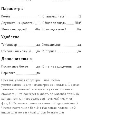
Параметры
Комнат
1
Спальных мест
2
Двухместных кроватей
1
Общая площадь
35м²
Жилая площадь
²
28м
Площадь кухни
²
8м
Удобства
Телевизор
да
Холодильник
да
Стиральная машина
да
Интернет
да
Дополнительно
Постельное белье
да
Отчетные документы
да
Парковка
да
Светлая, уютная квартира — полностью
укомплектована для командировок и отдыха. Формат
“заехали и живёте”: всё нужное уже включено в
стоимость. Что вас ждёт в квартире Бытовая техника:
холодильник, микроволновая печь, чайник, утюг,
фен, ТВ Укомплектованная кухня с обеденной зоной
Чистое постельное бельё + махровые полотенца 2
видов (для тела и лица) Шторы блэкаут для