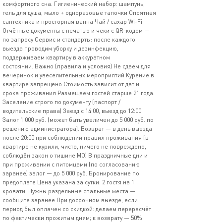
комфортного сна. Гигиенический набор: шампунь,
гель для душа, мыло + одноразовые тапочки Опрятная
сантехника и просторная ванна Чай / сахар Wi-Fi
Отчётные документы с печатью и чеки с QR-кодом —
по запросу Сервис и стандарты: после каждого
выезда проводим уборку и дезинфекцию,
поддерживаем квартиру в аккуратном
состоянии. Важно (правила и условия) Не сдаём для
вечеринок и увеселительных мероприятий Курение в
квартире запрещено Стоимость зависит от дат и
срока проживания Размещаем гостей старше 21 года.
Заселение строго по документу (паспорт /
водительские права) Заезд с 14:00, выезд до 12:00
Залог 1 000 руб. (может быть увеличен до 5 000 руб. по
решению администратора). Возврат — в день выезда
после 20:00 при соблюдении правил проживания (в
квартире не курили, чисто, ничего не повреждено,
соблюдён закон о тишине МО) В праздничные дни и
при проживании с питомцами (по согласованию
заранее) залог — до 5 000 руб. Бронирование по
предоплате Цена указана за сутки: 2 гостя на 1
кровати. Нужны раздельные спальные места —
сообщите заранее При досрочном выезде, если
период был оплачен со скидкой: делаем перерасчёт
по фактически прожитым дням; к возврату — 50%