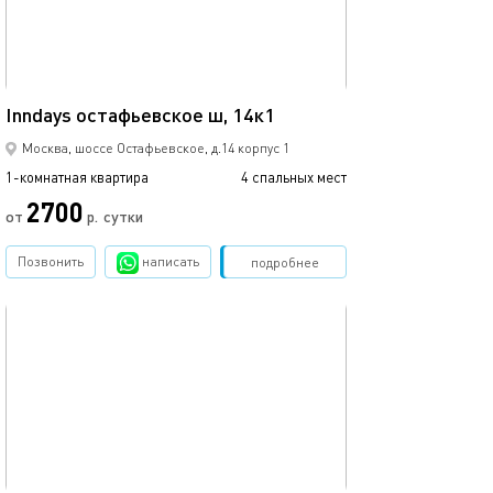
42м²
Inndays остафьевское ш, 14к1
Inndays остафье
Москва, шоссе Остафьевское, д.14 корпус 1
1-комнатная квартира
4 спальных мест
1-комнатная квартира
2700
от
р.
сутки
от
Позвонить
написать
Забронировать
подробнее
обновлено 24.04.2024
Ещё фото
33м²