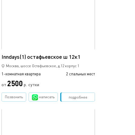
обновлено 24.04.2024
Ещё фото
28м²
Inndays(1) остафьевское ш 12к1
Inndays(2) оста
Москва, шоссе Остафьевское, д.12 корпус 1
1-комнатная квартира
2 спальных мест
1-комнатная квартира
2500
от
р.
сутки
от
Позвонить
написать
Забронировать
подробнее
обновлено 24.04.2024
Ещё фото