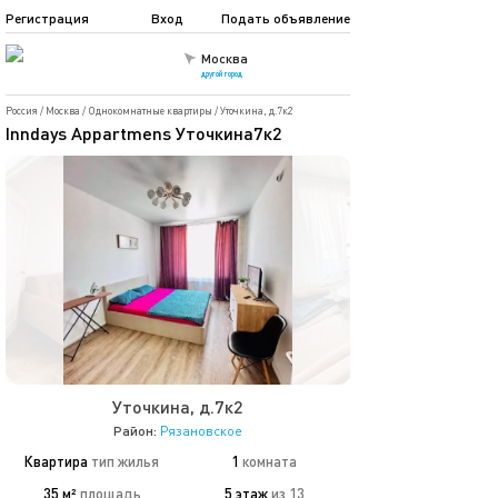
Регистрация
Вход
Подать объявление
Москва
другой город
Россия
/
Москва
/
Однокомнатные квартиры
/
Уточкина, д.7к2
Inndays Appartmens Уточкина7к2
Уточкина, д.7к2
Район:
Рязановское
Квартира
тип жилья
1
комната
35 м²
площадь
5 этаж
из 13