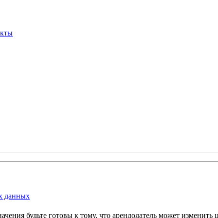
акты
х данных
и значения будьте готовы к тому, что арендодатель может измени