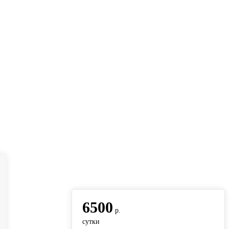
вернуться на главную
6500
р.
сутки