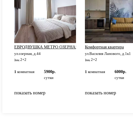
ЕВРОДВУШКА МЕТРО ОЗЕРНАЯ
Комфортная квартира
ул.озерная, д.44
ул.Василия Ланового, д.1к1
2+2
2+2
1
комнатная
5900р.
1
комнатная
6000р.
сутки
сутки
показать номер
показать номер