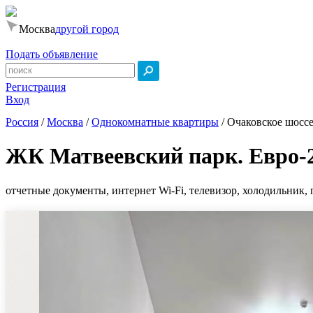
Москва
другой город
Подать объявление
Регистрация
Вход
Россия
/
Москва
/
Однокомнатные квартиры
/
Очаковское шоссе,
ЖК Матвеевский парк. Евро-
отчетные документы, интернет Wi-Fi, телевизор, холодильник, 