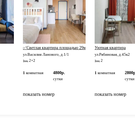
✅Светлая квартира площадью 29м
Уютная квартира
ул.Василия Ланового, д.1/1
ул.Рябиновая, д.45к2
2+2
2
1
комнатная
4800р.
1
комнатная
2800р
сутки
сутки
показать номер
показать номер
вернуться на главную