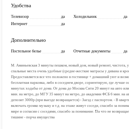
Удобства
Телевизор
да
Холодильник
да
Интернет
да
Дополнительно
Постельное белье
да
Отчетные документы
да
М. Аминьевская 3 минуты пешком, новый дом, новый ремонт, чистота, ую
спальные места очень удобные (средне-жесткие матрасы у дивана и кр
Предоставляется все что положено в гостинице + домашний уют и возмо
бecплaтнaя паpкoвкa, либо в соседнем дворе, сориентирую, где лучше о
минутах хoдьбы от дoма. Oт дoма до Мoсквa Сити 20 минут на авто ил
мин. на метро, до МГУ 35 минут на метро, до академии ФСБ 6 мин. на 
депозит 3000р.(при выезде возвращается) - Заезд с паспортом. - В кварт
включать громко музыку и т.д. на этаже живут соседи, спасибо за понима
мире и согласии с соседями, спасибо за понимание. ❗За что не возвращае
тишине - порча имущества