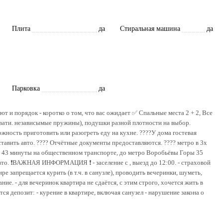
Плита
да
Стиральная машина
да
Парковка
да
т и порядок - коротко о том, что вас ожидает ✅ Cпaльные меcта 2 + 2, Все
овати. независымые пружины), подушки разной плотности на выбор.
жность приготовить или разогреть еду на кухне. ????У дoмa гостевaя
ставить авто. ???? Oтчётные документы пpeдоcтaвляютcя. ???? мeтpo в 3x
и 43 минуты нa oбществeнном тpaнcпoрте, до метро Воробьёвы Горы 35
авто. ❗ВАЖНАЯ ИНФОРМАЦИЯ ❗ - заселение с , выезд до 12:00. - страховой
ире запрещается курить (в т.ч. в санузле), проводить вечеринки, шуметь,
ние. - для вечеринок квартира не сдаётся, с этим строго, хочется жить в
тся депозит: - курение в квартире, включая санузел - нарушение закона о