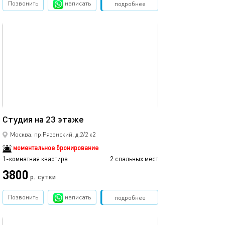
Позвонить
написать
Забронировать
подробнее
обновлено 10.05.2025
Ещё фото
19м²
Студия на 23 этаже
Уютная 1-комна
Москва, пр.Рязанский, д.2/2 к2
моментальное бронирование
1-комнатная квартира
2 спальных мест
1-комнатная квартира
3800
р.
сутки
от
Позвонить
написать
Забронировать
подробнее
обновлено 20.06.2025