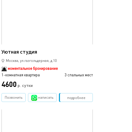
Ещё фото
25м²
Уютная студия
Уютная студия
Москва, ул.газгольдерная, д.10
моментальное бронирование
1-комнатная квартира
3 спальных мест
1-комнатная квартира
4600
4025
р.
сутки
Позвонить
написать
Забронировать
подробнее
обновлено 14.01.2026