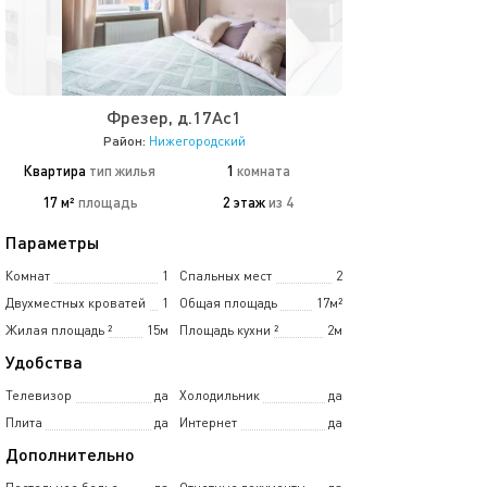
Фрезер, д.17Ас1
Район:
Нижегородский
Квартира
тип жилья
1
комната
17 м²
площадь
2 этаж
из 4
Параметры
Комнат
1
Спальных мест
2
Двухместных кроватей
1
Общая площадь
17м²
Жилая площадь
²
15м
Площадь кухни
²
2м
Удобства
Телевизор
да
Холодильник
да
Плита
да
Интернет
да
Дополнительно