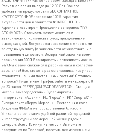
ЗАСЕЛЕНИЯ: ???? Расчетное время заезда с 14:00 ????
Расчетное время выезда до 12:00 Для Вашего
удобства мы предусмотрели БЕСКОНТАКТНОЕ
КРУГЛОСУТОЧНОЕ заселение 100% гарантия
актуальности цен и занятости ❌ЗАПРЕЩЕНО: -
Курение в квартире - Проведение вечеринок ????
СТОИМОСТЬ: Стоимость может меняться в
зависимости от количества суток, праздничных и
выходных дней. Допускается заселение с животными
за отдельную плату (в зависимости от животного) и с
повышенным депозитом. Возвратный залог на время
проживания 3000❗️ Бронировать и оплачивать можно
24/7.Мы с вами свяжемся в рабочие часы и согласуем
заселение! Все, кто хоть раз останавливались у нас ,
становятся нашими постоянными гостями! Остались
вопросы? Пишите нам! График работы менеджера с 8
до 23 часов. ????РЯДОМ РАСПОЛАГАЕТСЯ: - Станция
метро «Нижегородская» - Супермаркеты -
Гипермаркет «Ашан» - ТРЦ "Город" - ТРК "СпортEX" -
Гипермаркет «Леруа-Мерлен» - Рестораны и кафе -
Академия ФМБА в непосредственной близости
Уникальное сочетание удобной развитой городской
инфраструктуры и размеренной жизни рядом с
центром. Всего 15 минут на метро и Вы можете
прогуляться по Тверской, посетить все известные и