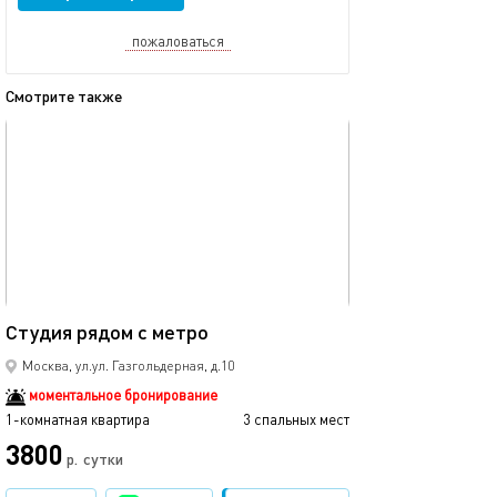
пожаловаться
Смотрите также
обновлено 31.01.2026
Ещё фото
26м²
Студия рядом с метро
Место где вам р
Москва, ул.ул. Газгольдерная, д.10
моментальное бронирование
1-комнатная квартира
3 спальных мест
1-комнатная квартира
3800
3800
р.
сутки