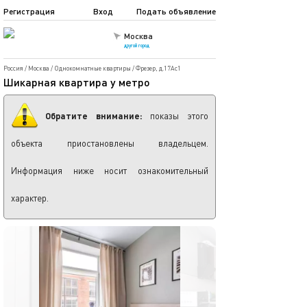
Регистрация
Вход
Подать объявление
Москва
другой город
Россия
/
Москва
/
Однокомнатные квартиры
/
Фрезер, д.17Ас1
Шикарная квартира у метро
Обратите внимание:
показы этого
объекта приостановлены владельцем.
Информация ниже носит ознакомительный
характер.