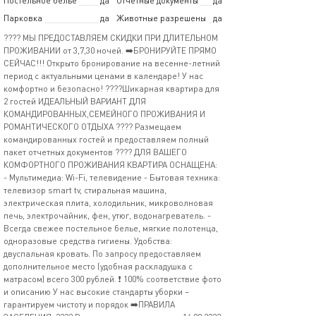
Постельное белье
да
Отчетные документы
да
Парковка
да
Животные разрешены
да
???? МЫ ПРЕДОСТАВЛЯЕМ СКИДКИ ПРИ ДЛИТЕЛЬНОМ
ПРОЖИВАНИИ от 3,7,30 ночей. ➡️БРОНИРУЙТЕ ПРЯМО
СЕЙЧАС!!! Открыто бронирование на весенне-летний
период с актуальными ценами в календаре! У нас
комфортно и безопасно! ????Шикарная квартира для
2 гостей ИДЕАЛЬНЫЙ ВАРИАНТ ДЛЯ
КОМАНДИРОВАННЫХ,СЕМЕЙНОГО ПРОЖИВАНИЯ И
РОМАНТИЧЕСКОГО ОТДЫХА ???? Размещаем
командированных гостей и предоставляем полный
пакет отчетных документов ???? ДЛЯ ВАШЕГО
КОМФОРТНОГО ПРОЖИВАНИЯ КВАРТИРА ОСНАЩЕНА:
- Мультимедиа: Wi-Fi, телевидение - Бытовая техника:
телевизор smart tv, стиральная машина,
электрическая плита, холодильник, микроволновая
печь, электрочайник, фен, утюг, водонагреватель. -
Всегда свежее постельное белье, мягкие полотенца,
одноразовые средства гигиены. Удобства:
двуспальная кровать. По запросу предоставляем
дополнительное место (удобная раскладушка с
матрасом) всего 300 рублей. ❗️ 100% соответствие фото
и описанию У нас высокие стандарты уборки –
гарантируем чистоту и порядок ➡️ПРАВИЛА