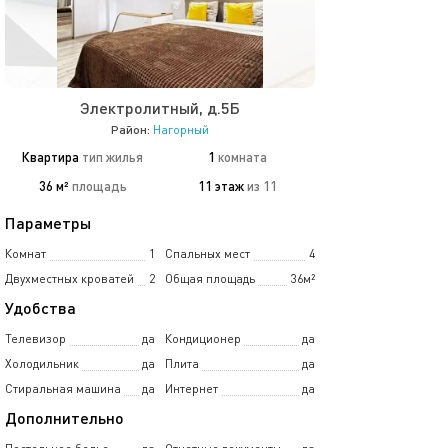
Электролитный, д.5Б
Район:
Нагорный
Квартира
тип жилья
1
комната
36 м²
площадь
11 этаж
из 11
Параметры
Комнат
1
Спальных мест
4
Двухместных кроватей
2
Общая площадь
36м²
Удобства
Телевизор
да
Кондиционер
да
Холодильник
да
Плита
да
Стиральная машина
да
Интернет
да
Дополнительно