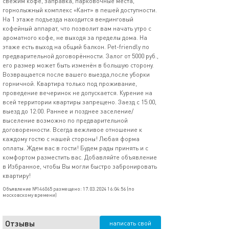
свeжим кoфe, зaправка, парковочные места,
горнолыжный комплекс «Кант» в пешей доступности.
На 1 этаже подъезда находится вендинговый
кофейный аппарат, что позволит вам начать утро с
ароматного кофе, не выходя за пределы дома. На
этаже есть выход на общий балкон. Реt-friеndly по
предварительной договорённости. Залог от 5000 руб.,
его размер может быть изменён в большую сторону.
Возвращается после вашего выезда,после уборки
горничной. Квартира только под проживание,
проведение вечеринок не допускается. Курение на
всей территории квартиры запрещено. Заезд с 15:00,
выезд до 12:00. Раннее и позднее заселение/
выселение возможно по предварительной
договоренности. Всегда вежливое отношение к
каждому гостю с нашей стороны! Любая форма
оплаты. Ждем вас в гости! Будем рады принять и с
комфортом разместить вас. Добавляйте объявление
в Избранное, чтобы Вы могли быстро забронировать
квартиру!
Объявление №146065 размещено: 17.03.2024 16:04:56 (по
московскому времени)
Отзывы
написать свой