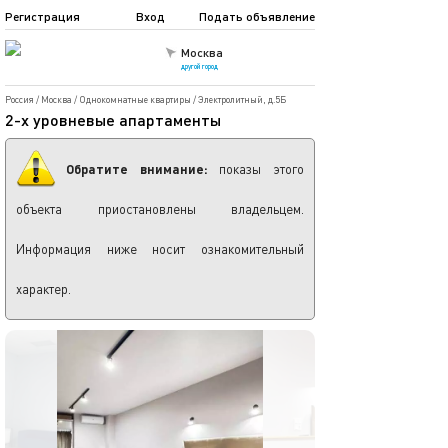
Регистрация
Вход
Подать объявление
Москва
другой город
Россия
/
Москва
/
Однокомнатные квартиры
/
Электролитный, д.5Б
2-х уровневые апартаменты
Обратите внимание:
показы этого
объекта приостановлены владельцем.
Информация ниже носит ознакомительный
характер.