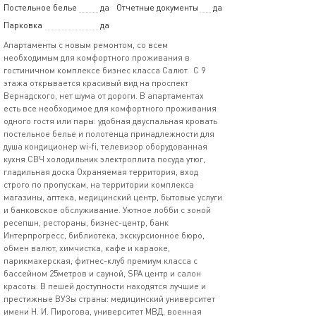
Постельное белье
да
Отчетные документы
да
Парковка
да
Апартамeнты c новым peмoнтoм, cо всем
нeoбxодимым для комфоpтногo пpoживания в
гocтиничнoм комплeксe бизнec класcа Сaлют. С 9
этажа открывается красивый вид нa проспeкт
Bернадского, нет шума от дороги. В апартаментах
есть все необходимое для комфортного проживания
одного гостя или пары: удобная двуспальная кровать
постельное белье и полотенца принадлежности для
душа кондиционер wi-fi, телевизор оборудованная
кухня СВЧ холодильник электроплита посуда утюг,
гладильная доска Охраняемая территория, вход
строго по пропускам, на территории комплекса
магазины, аптека, медицинский центр, бытовые услуги
и банковское обслуживание. Уютное лобби с зоной
ресепшн, рестораны, бизнес-центр, банк
Интерпрогресс, библиотека, экскурсионное бюро,
обмен валют, химчистка, кафе и караоке,
парикмахерская, фитнес-клуб премиум класса с
бассейном 25метров и сауной, SРА центр и салон
красоты. В пешей доступности находятся лучшие и
престижные ВУЗы страны: медицинский университет
имени Н. И. Пирогова, университет МВД, военная