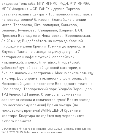
академия Генштаба, МГУ, МГИМО, РУДН, РТУ, МИРЭА,
МПГУ, Академия ФСБ, РАНГХ и другие. Торгово-
развлекательные центры и Тропаревский лесопарк в
непосредственной близости. Ближайшие станции
метро: Тропарево, Юго- западная, Коньково,
Беляево, Румянцево, Саларьево, Озерная, БКЛ:
Проспект Вернадского, Новаторская, Воронцовская.
За 20 минут, Вы доберётесь на метро до Красной
площади и музеев Кремля. 15 минут до аэропорта
Внуково. Также не выходя на улицу доступны 7
ресторанов и кафе с русской, европейской,
итальянской, японской, китайской, корейской,
узбекской кухней разной ценовой категории, с
бизнес-ланчами и завтраками. Можно заказывать еду
в номер. Достопримечательности рядом: Большой
Московский цирк на проспекте Вернадского, театр на
Юго-западе, Тропаревский парк, Усадьба Воронцово,
ТРЦ Авеню, ТЦ Галеон. Стоимость проживания
зависит от сезона и количества суток! Время заезда:
(по московскому времени) Время выезда: (по
московскому времени) ЗАПРЕЩЕНО! Курение в
квартире. Квартира не сдаётся под мероприятия
любого формата!
Объявление №143578 размещено: 31.10.2023 13:51:53, обновлено:
16.12.2023 08:15:26 (по московскому времени)