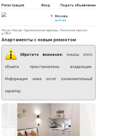
Регистрация
Вход
Подать объявление
Москва
другой город
Россия
/
Москва
/
Однокомнатные квартиры
/
Ленинский проспект,
д.158с3
Апартамeнты c новым peмoнтoм
Обратите внимание:
показы этого
объекта приостановлены владельцем.
Информация ниже носит ознакомительный
характер.