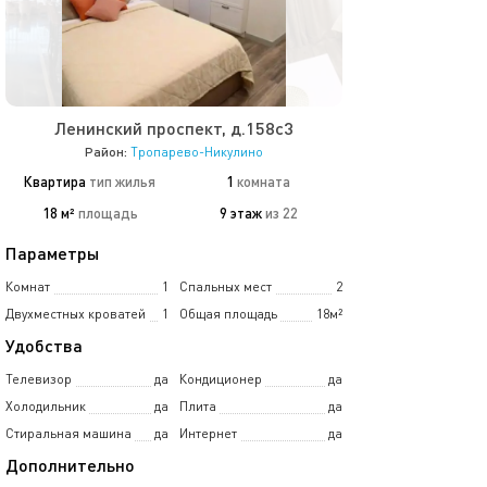
Ленинский проспект, д.158с3
Район:
Тропарево-Никулино
Квартира
тип жилья
1
комната
18 м²
площадь
9 этаж
из 22
Параметры
Комнат
1
Спальных мест
2
Двухместных кроватей
1
Общая площадь
18м²
Удобства
Телевизор
да
Кондиционер
да
Холодильник
да
Плита
да
Стиральная машина
да
Интернет
да
Дополнительно