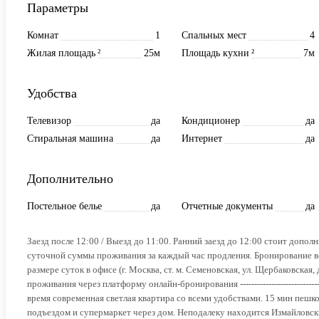
Параметры
Комнат
1
Спальных мест
4
Жилая площадь
²
25м
Площадь кухни
²
7м
Удобства
Телевизор
да
Кондиционер
да
Стиральная машина
да
Интернет
да
Дополнительно
Постельное белье
да
Отчетные документы
да
Заезд после 12:00 / Выезд до 11:00. Ранний заезд до 12:00 стоит допол
суточной суммы проживания за каждый час продления. Бронирование воз
размере суток в офисе (г. Москва, ст. м. Семеновская, ул. Щербаковская,
проживания через платформу онлайн-бронирования ---------------------------
время современная светлая квартира со всеми удобствами. 15 мин пешк
подъездом и супермаркет через дом. Неподалеку находится Измайловски