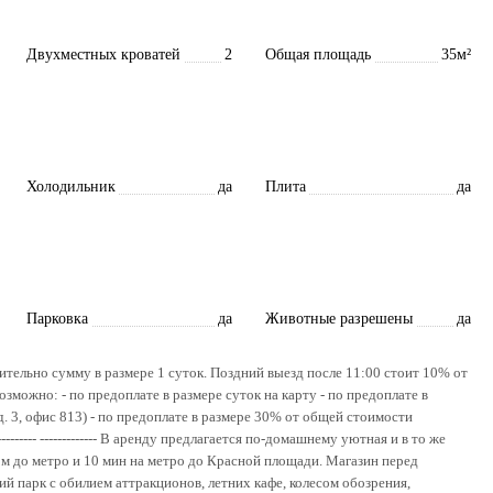
Двухместных кроватей
2
Общая площадь
35м²
Холодильник
да
Плита
да
Парковка
да
Животные разрешены
да
нительно сумму в размере 1 суток. Поздний выезд после 11:00 стоит 10% от
можно: - по предоплате в размере суток на карту - по предоплате в
 д. 3, офис 813) - по предоплате в размере 30% от общей стоимости
--------- ------------- В аренду предлагается по-домашнему уютная и в то же
ом до метро и 10 мин на метро до Красной площади. Магазин перед
й парк с обилием аттракционов, летних кафе, колесом обозрения,