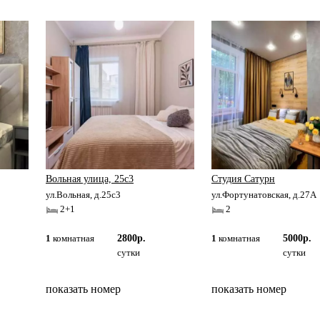
Вольная улица, 25с3
Студия Сатурн
ул.Вольная, д.25с3
ул.Фортунатовская, д.27А
2+1
2
1
комнатная
2800р.
1
комнатная
5000р.
сутки
сутки
показать номер
показать номер