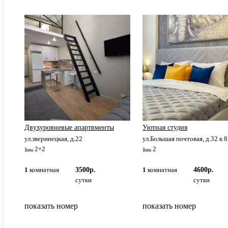
Двухуровневые апартвменты
Уютная студия
ул.зверинецкая, д.22
ул.Большая почтовая, д.32 к 8
2+2
2
1
комнатная
3500р.
1
комнатная
4600р.
сутки
сутки
показать номер
показать номер