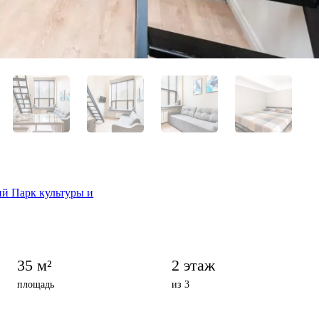
й Парк культуры и
35 м²
2 этаж
площадь
из 3