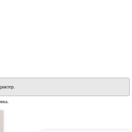
рактер.
вка.
вернуться на главную