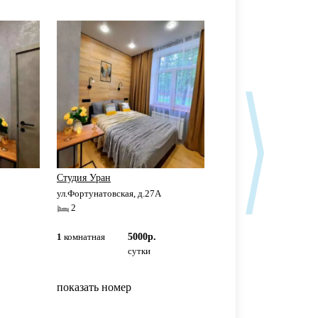
Студия Уран
Студия Нептун
ул.Фортунатовская, д.27А
ул.Фортунатовская, д.2
2
2
1
комнатная
5000р.
1
комнатная
5000р
сутки
сутки
показать номер
показать номер