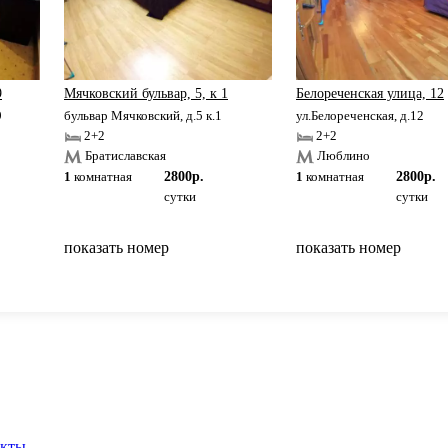
9
Мячковский бульвар, 5, к 1
Белореченская улица, 12
9
бульвар Мячковский, д.5 к.1
ул.Белореченская, д.12
2+2
2+2
Братиславская
Люблино
1
комнатная
2800р.
1
комнатная
2800р.
сутки
сутки
показать номер
показать номер
вернуться на главную
акты