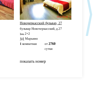
Новочеркасский бульвар, 27
Уютная 1-комнатная к
бульвар Новочеркасский, д.27
ул.Люблинская, д.76к5
2+2
2+2
Марьино
1
комнатная
от
2760
1
комнатная
от
36
сутки
сутки
показать номер
показать номер