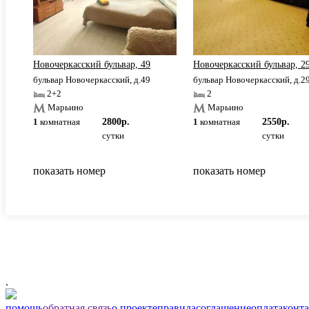
Новочеркасский бульвар, 49
Новочеркасский бульвар, 2
бульвар Новочеркасский, д.49
бульвар Новочеркасский, д.2
2+2
2
Марьино
Марьино
1
комнатная
2800р.
1
комнатная
2550р.
сутки
сутки
показать номер
показать номер
.
помощь
обратная связь
о проекте
правила
соглашение
оплата
конт