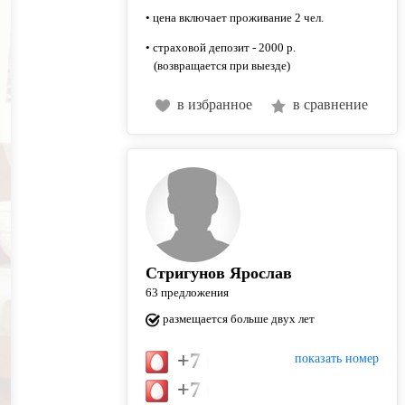
• цена включает проживание 2 чел.
• страховой депозит - 2000 р.
(возвращается при выезде)
в избранное
в сравнение
Стригунов Ярослав
63 предложения
размещается больше двух лет
+7 (905) 438-07-58
показать номер
+7 (926) 929-29-62