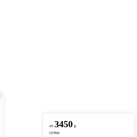
вернуться на главную
3450
от
р.
сутки