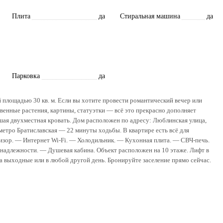
Плита
да
Стиральная машина
да
Парковка
да
лощадью 30 кв. м. Если вы хотите провести романтический вечер или
венные растения, картины, статуэтки — всё это прекрасно дополняет
ая двухместная кровать. Дом расположен по адресу: Люблинская улица,
метро Братиславская — 22 минуты ходьбы. В квартире есть всё для
зор. — Интернет Wi-Fi. — Холодильник. — Кухонная плита. — СВЧ-печь.
надлежности. — Душевая кабина. Объект расположен на 10 этаже. Лифт в
а выходные или в любой другой день. Бронируйте заселение прямо сейчас.