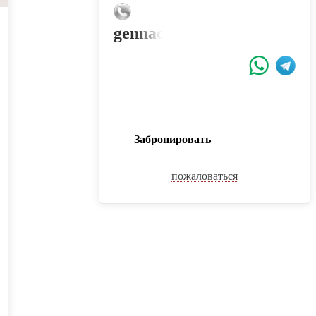
gennadystrigunov@yandex.
Забронировать
пожаловаться