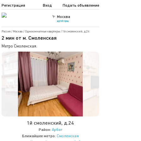
Регистрация
Вход
Подать объявление
Москва
другой город
Россия
/
Москва
/
Однокомнатные квартиры
/
1й смоленский, д.24
2 мин от м. Смоленская
Метро Смоленская.
1й смоленский, д.24
Район:
Арбат
Ближайшее метро:
Смоленская