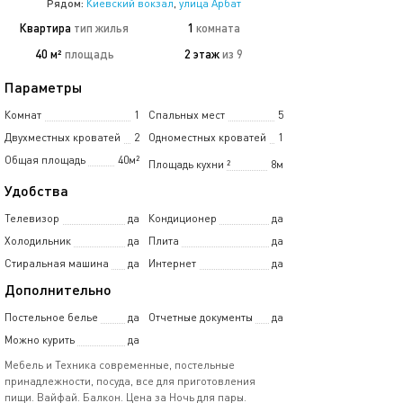
Рядом:
Киевский вокзал
,
улица Арбат
Квартира
тип жилья
1
комната
40 м²
площадь
2 этаж
из 9
Параметры
Комнат
1
Спальных мест
5
Двухместных кроватей
2
Одноместных кроватей
1
Общая площадь
40м²
Площадь кухни
²
8м
Удобства
Телевизор
да
Кондиционер
да
Холодильник
да
Плита
да
Стиральная машина
да
Интернет
да
Дополнительно
Постельное белье
да
Отчетные документы
да
Можно курить
да
Мебель и Техника современные, постельные
принадлежности, посуда, все для приготовления
пищи. Вайфай. Балкон. Цена за Ночь для пары.