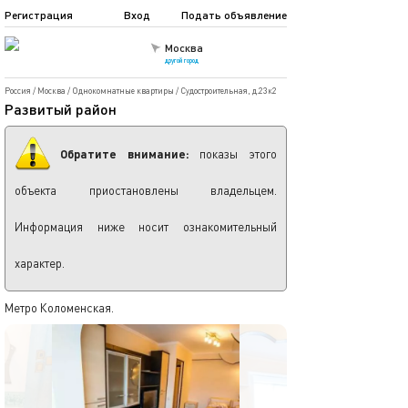
Регистрация
Вход
Подать объявление
Москва
другой город
Россия
/
Москва
/
Однокомнатные квартиры
/
Судостроительная, д.23к2
Развитый район
Обратите внимание:
показы этого
объекта приостановлены владельцем.
Информация ниже носит ознакомительный
характер.
Метро Коломенская.