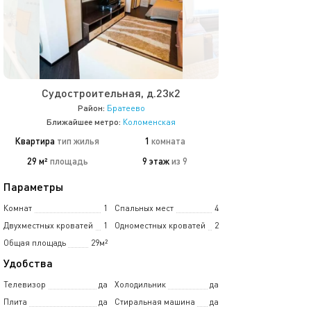
Судостроительная, д.23к2
Район:
Братеево
Ближайшее метро:
Коломенская
Квартира
тип жилья
1
комната
29 м²
площадь
9 этаж
из 9
Параметры
Комнат
1
Спальных мест
4
Двухместных кроватей
1
Одноместных кроватей
2
Общая площадь
29м²
Удобства
Телевизор
да
Холодильник
да
Плита
да
Стиральная машина
да