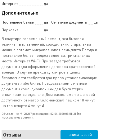
Интернет
да
Дополнительно
Постельное белье
да
Отчетные документы
да
Парковка
да
В квартире современный ремонт, вся бытовая
техника: тв плазменный, холодильник, стиральная
машина автомат, микроволновая печь,плита.Посуда и
постельное белье предоставляется.Три спальных
места. Интернет Wi-Fi. При заезде требуются
документы для оформления договора краткосрочной
аренды. В случае аренды сутки-трое в целях
безопасности требуются два право устанавливающих
документа либо билет. Предоставляем отчетные
документы командировочным для бухгалтерии
оплачивается отдельно. Дом расположен в шаговой
доступности от метро Коломенская( пешком 10 минут,
на транспорте 4 минуты).
Объявление №128287 размещено: 02.04.2020 08:51:31 (по
московскому времени)
Отзывы
написать свой