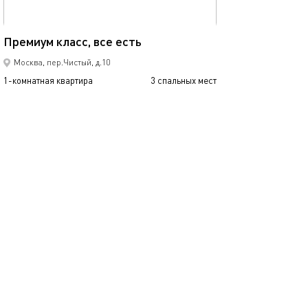
44м²
Премиум класс, все есть
Квартира в цен
Москва, пер.Чистый, д.10
1-комнатная квартира
3 спальных мест
1-комнатная квартира
3500
р.
сутки
от
Позвонить
написать
Забронировать
подробнее
обновлено 12.01.2025
Ещё фото
32м²
Flat inn в хамов
Уютная квартира на плющихе