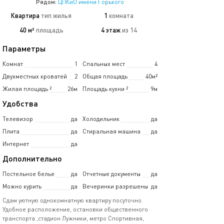
Рядом:
ЦПКиО имени Горького
Квартира
тип жилья
1
комната
40 м²
площадь
4 этаж
из 14
Параметры
Комнат
1
Спальных мест
4
Двухместных кроватей
2
Общая площадь
40м²
Жилая площадь
²
26м
Площадь кухни
²
9м
Удобства
Телевизор
да
Холодильник
да
Плита
да
Стиральная машина
да
Интернет
да
Дополнительно
Постельное белье
да
Отчетные документы
да
Можно курить
да
Вечеринки разрешены
да
Сдам уютную однокомнатную квартиру посуточно.
Удобное расположение, остановки общественного
транспорта ,стадион Лужники, метро Спортивная,