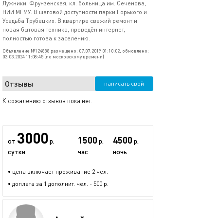
Лужники, Фрунзенская, кл. больница им. Сеченова,
НИИ МГМУ. В шаговой доступности парки Горького и
Усадьба Трубецких. В квартире свежий ремонт и
новая бытовая техника, проведён интернет,
полностью готова к заселению.
Объявление №124888 размещено: 07.07.2019 01:10:02, обновлено:
03.03.2024 11:08:45 (по московскому времени)
Отзывы
написать свой
К сожалению отзывов пока нет.
3000
1500
4500
от
р.
р.
р.
сутки
час
ночь
• цена включает проживание 2 чел.
• доплата за 1 дополнит. чел. - 500 р.