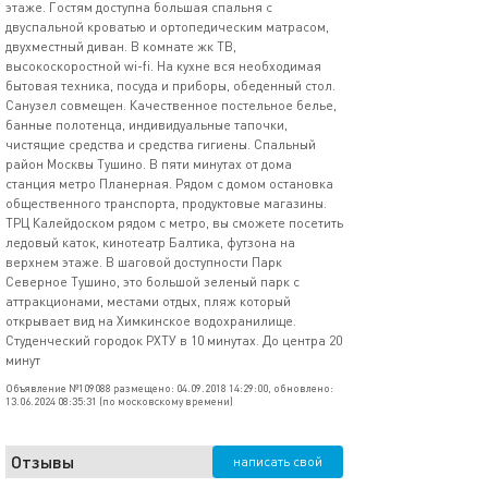
этаже. Гостям доступна большая спальня с
двуспальной кроватью и ортопедическим матрасом,
двухместный диван. В комнате жк ТВ,
высокоскоростной wi-fi. На кухне вся необходимая
бытовая техника, посуда и приборы, обеденный стол.
Санузел совмещен. Качественное постельное белье,
банные полотенца, индивидуальные тапочки,
чистящие средства и средства гигиены. Спальный
район Москвы Тушино. В пяти минутах от дома
станция метро Планерная. Рядом с домом остановка
общественного транспорта, продуктовые магазины.
ТРЦ Калейдоском рядом с метро, вы сможете посетить
ледовый каток, кинотеатр Балтика, футзона на
верхнем этаже. В шаговой доступности Парк
Северное Тушино, это большой зеленый парк с
аттракционами, местами отдых, пляж который
открывает вид на Химкинское водохранилище.
Студенческий городок РХТУ в 10 минутах. До центра 20
минут
Объявление №109088 размещено: 04.09.2018 14:29:00, обновлено:
13.06.2024 08:35:31 (по московскому времени)
Отзывы
написать свой