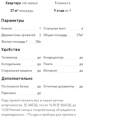
Квартира
тип жилья
1
комната
37 м²
площадь
9 этаж
из 9
Параметры
Комнат
1
Спальных мест
4
Двухместных кроватей
2
Общая площадь
37м²
Жилая площадь
²
20м
Удобства
Телевизор
да
Кондиционер
да
Холодильник
да
Плита
да
Стиральная машина
да
Интернет
да
Дополнительно
Постельное белье
да
Отчетные документы
да
Парковка
да
Рады приветствовать вас в наших уютных
апартаментах. ⏰ ЗАЕЗД: после 14:00 ⏰ ВЫЕЗД: до
12:00 Ранний заезд и поздний выезд обсуждаются
индивидуально. ✅Посуда и приборы для приема и