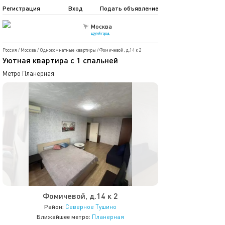
Регистрация
Вход
Подать объявление
Москва
другой город
Россия
/
Москва
/
Однокомнатные квартиры
/
Фомичевой, д.14 к 2
Уютная квартира с 1 спальней
Метро Планерная.
Фомичевой, д.14 к 2
Район:
Северное Тушино
Ближайшее метро:
Планерная