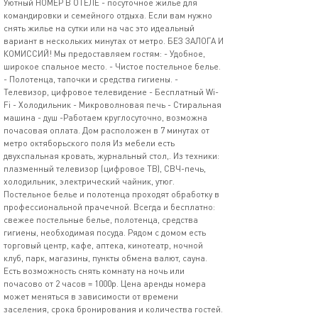
Уютный НОМЕР В ОТЕЛЕ - посуточное жилье для
командировки и семейного отдыха. Если вам нужно
снять жилье на сутки или на час это идеальный
вариант в нескольких минутах от метро. БЕЗ ЗАЛОГА И
КОМИССИЙ! Мы предоставляем гостям: - Удобное,
широкое спальное место. - Чистое постельное белье.
- Полотенца, тапочки и средства гигиены. -
Телевизор, цифровое телевидение - Бесплатный Wi-
Fi - Холодильник - Микроволновая печь - Стиральная
машина - душ -Работаем круглосуточно, возможна
почасовая оплата. Дом расположен в 7 минутах от
метро октяборьского поля Из мебели есть
двухспальная кровать, журнальный стол,. Из техники:
плазменный телевизор (цифровое ТВ), СВЧ-печь,
холодильник, электрический чайник, утюг.
Постельное белье и полотенца проходят обработку в
профессиональной прачечной. Всегда и бесплатно:
свежее постельные белье, полотенца, средства
гигиены, необходимая посуда. Рядом с домом есть
торговый центр, кафе, аптека, кинотеатр, ночной
клуб, парк, магазины, пункты обмена валют, сауна.
Есть возможность снять комнату на ночь или
почасово от 2 часов = 1000р. Цена аренды номера
может меняться в зависимости от времени
заселения, срока бронирования и количества гостей.