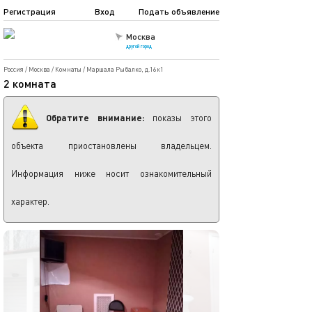
Регистрация
Вход
Подать объявление
Москва
другой город
Россия
/
Москва
/
Комнаты
/
Маршала Рыбалко, д.16к1
2 комната
Обратите внимание:
показы этого
объекта приостановлены владельцем.
Информация ниже носит ознакомительный
характер.