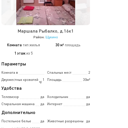
Маршала Рыбалко, д.16к1
Район:
Щукино
Комната
тип жилья
30 м²
площадь
1 этаж
из 5
Параметры
Комната в
Спальных мест
2
Двухместных кроватей
1
Площадь
30м²
5-комнатной квартире
Удобства
Телевизор
да
Холодильник
да
Стиральная машина
да
Интернет
да
Дополнительно
Постельное белье
да
Животные разрешены
да