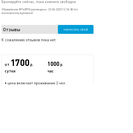
Бронируйте сейчас, пока комната свободна.
Объявление №140990 размещено: 23.04.2023 12:18:38 (по
московскому времени)
Отзывы
написать свой
К сожалению отзывов пока нет.
1700
1000
от
р.
р.
сутки
час
• цена включает проживание 2 чел.
Денис
0 предложений
размещается больше двух лет