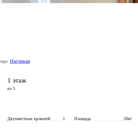
Нагорная
тро:
1 этаж
из 5
Двухместных кроватей
1
Площадь
20м²