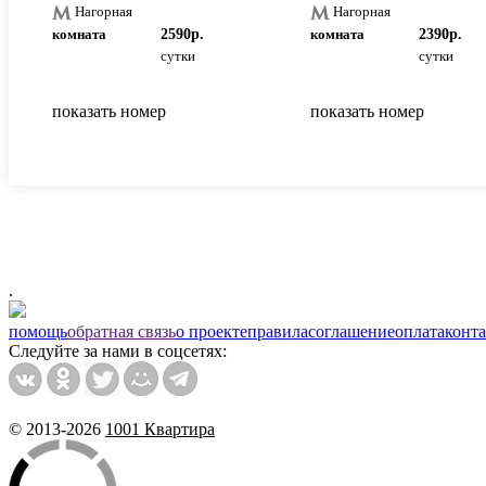
Нагорная
Нагорная
комната
2590р.
комната
2390р.
сутки
сутки
показать номер
показать номер
.
помощь
обратная связь
о проекте
правила
соглашение
оплата
конт
Следуйте за нами в соцсетях:
© 2013-2026
1001 Квартира