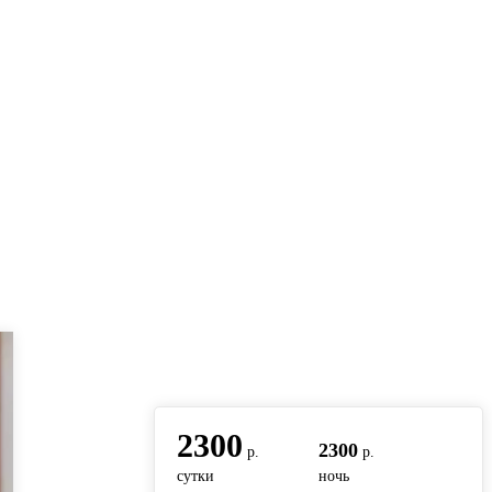
вернуться на главную
2300
2300
р.
р.
сутки
ночь