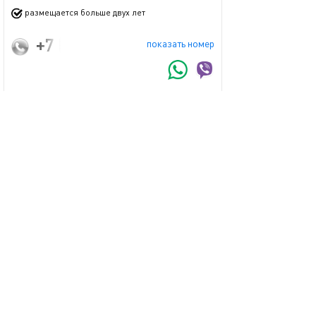
размещается больше двух лет
+7 (968) 688-10-01
показать номер
Запросить бронь
Задать вопрос
пожаловаться
Смотрите также
обновлено 12.11.2025
Ещё фото
38м²