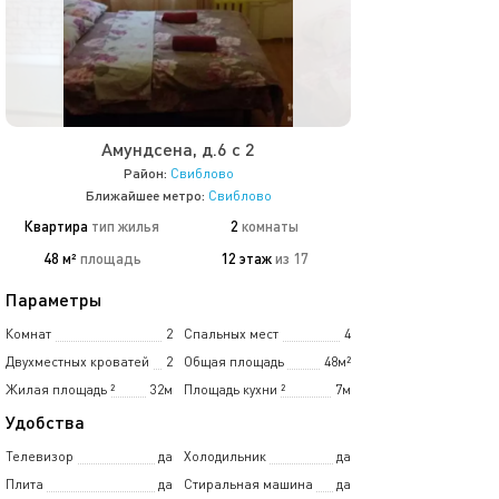
Амундсена, д.6 с 2
Район:
Свиблово
Ближайшее метро:
Свиблово
Квартира
тип жилья
2
комнаты
48 м²
площадь
12 этаж
из 17
Параметры
Комнат
2
Спальных мест
4
Двухместных кроватей
2
Общая площадь
48м²
Жилая площадь
²
32м
Площадь кухни
²
7м
Удобства
Телевизор
да
Холодильник
да
Плита
да
Стиральная машина
да