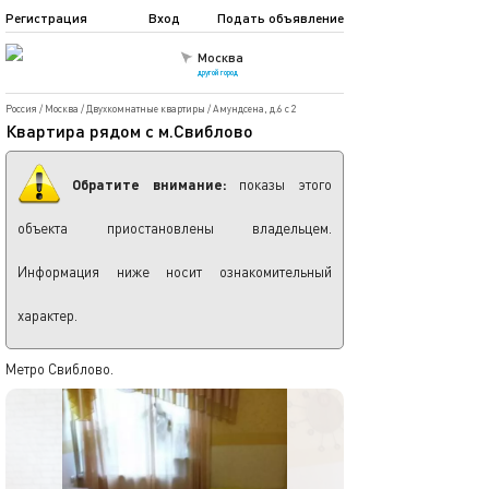
Регистрация
Вход
Подать объявление
Москва
другой город
Россия
/
Москва
/
Двухкомнатные квартиры
/
Амундсена, д.6 с 2
Квартира рядом с м.Свиблово
Обратите внимание:
показы этого
объекта приостановлены владельцем.
Информация ниже носит ознакомительный
характер.
Метро Свиблово.