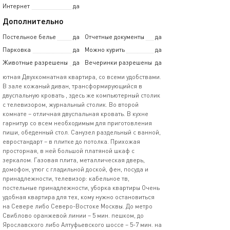
Интернет
да
Дополнительно
Постельное белье
да
Отчетные документы
да
Парковка
да
Можно курить
да
Животные разрешены
да
Вечеринки разрешены
да
ютная Двухкомнатная квартира, со всеми удобствами.
В зале кожаный диван, трансформирующийся в
двуспальную кровать , здесь же компьютерный столик
с телевизором, журнальный столик. Во второй
комнате – отличная двуспальная кровать. В кухне
гарнитур со всем необходимым для приготовления
пиши, обеденный стол. Санузел раздельный с ванной,
евростандарт – в плитке до потолка. Прихожая
просторная, в ней большой платяной шкаф с
зеркалом. Газовая плита, металлическая дверь,
домофон, утюг с гладильной доской, фен, посуда и
принадлежности, телевизор: кабельное тв,
постельные принадлежности, уборка квартиры Очень
удобная квартира для тех, кому нужно остановиться
на Севере либо Северо-Востоке Москвы. До метро
Свиблово оранжевой линии – 5 мин. пешком, до
Ярославского либо Алтуфьевского шоссе – 5-7 мин. на