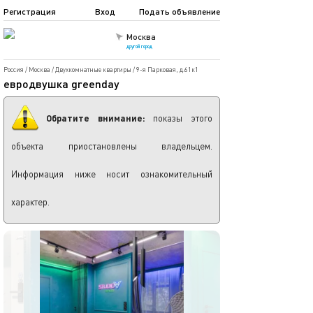
Регистрация
Вход
Подать объявление
Москва
другой город
Россия
/
Москва
/
Двухкомнатные квартиры
/
9-я Парковая, д.61к1
евродвушка greenday
Обратите внимание:
показы этого
объекта приостановлены владельцем.
Информация ниже носит ознакомительный
характер.