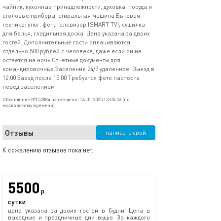
чайник, кухонные принадлежности, духовка, посуда и
столовые приборы, стиральная машина Бытовая
техника: утюг, фен, телевизор (SMART TV), сушилка
для белья, гладильная доска. Цена указана за двоих
гостей. Дополнительные гости оплачиваются
отдельно 500 рублей с человека, даже если он не
остаётся на ночь Отчетные документы для
командировочных Заселение 24/7 удаленное. Выезд в
12:00 Заезд после 15:00 Требуется фото паспорта
перед заселением
Объявление №152884 размещено: 14.01.2025 13:05:26 (по
московскому времени)
Отзывы
написать свой
К сожалению отзывов пока нет.
5500
р.
сутки
цена указана за двоих гостей в будни. Цена в
выходные и праздничные дни выше. За каждого