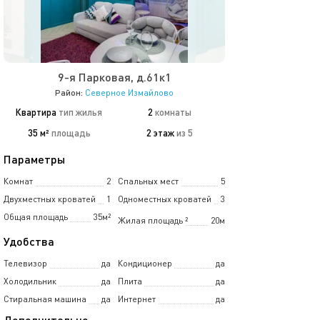
9-я Парковая, д.61к1
Район:
Северное Измайлово
Квартира
тип жилья
2
комнаты
35 м²
площадь
2 этаж
из 5
Параметры
Комнат
2
Спальных мест
5
Двухместных кроватей
1
Одноместных кроватей
3
Общая площадь
35м²
Жилая площадь
²
20м
Удобства
Телевизор
да
Кондиционер
да
Холодильник
да
Плита
да
Стиральная машина
да
Интернет
да
Дополнительно