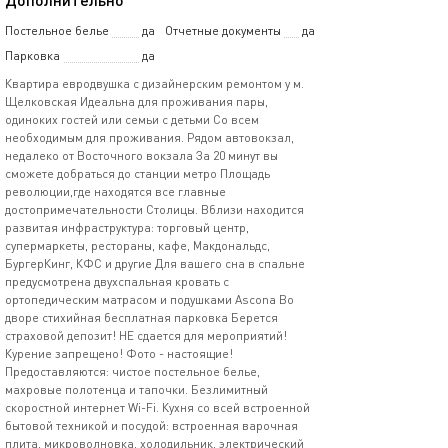
Постельное белье
да
Отчетные документы
да
Парковка
да
Квартира евродвушка с дизайнерским ремонтом у м.
Щелковская Идеальна для проживания пары,
одиноких гостей или семьи с детьми Со всем
необходимым для проживания. Рядом автовокзал,
недалеко от Восточного вокзала За 20 минут вы
сможете добраться до станции метро Площадь
революции,где находятся все главные
достопримечательности Столицы. Вблизи находится
развитая инфраструктура: торговый центр,
супермаркеты, рестораны, кафе, Макдональдс,
БургерКинг, КФС и другие Для вашего сна в спальне
предусмотрена двухспальная кровать с
ортопедическим матрасом и подушками Ascona Во
дворе стихийная бесплатная парковка Берется
страховой депозит! НЕ сдается для мероприятий!
Курение запрещено! Фото - настоящие!
Предоставляются: чистое постельное белье,
махровые полотенца и тапочки. Безлимитный
скоростной интернет Wi-Fi. Кухня со всей встроенной
бытовой техникой и посудой: встроенная варочная
плита, микроволновка, холодильник, электрический