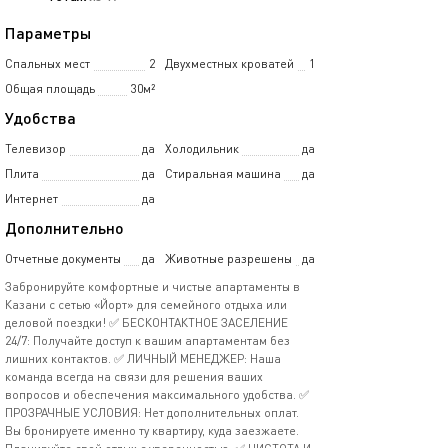
Параметры
Спальных мест
2
Двухместных кроватей
1
Общая площадь
30м²
Удобства
Телевизор
да
Холодильник
да
Плита
да
Стиральная машина
да
Интернет
да
Дополнительно
Отчетные документы
да
Животные разрешены
да
Забронируйте комфортные и чистые апартаменты в
Казани с сетью «Йорт» для семейного отдыха или
деловой поездки! ✅ БЕСКОНТАКТНОЕ ЗАСЕЛЕНИЕ
24/7: Получайте доступ к вашим апартаментам без
лишних контактов. ✅ ЛИЧНЫЙ МЕНЕДЖЕР: Наша
команда всегда на связи для решения ваших
вопросов и обеспечения максимального удобства. ✅
ПРОЗРАЧНЫЕ УСЛОВИЯ: Нет дополнительных оплат.
Вы бронируете именно ту квартиру, куда заезжаете.