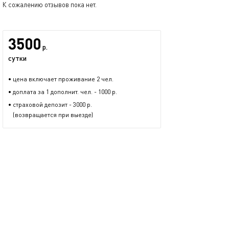
К сожалению отзывов пока нет.
3500
р.
сутки
• цена включает проживание 2 чел.
• доплата за 1 дополнит. чел. - 1000 р.
• страховой депозит - 3000 р.
(возвращается при выезде)
Антон
54 предложения
размещается больше полутора лет
+7 (986) 907-10-50
показать номер