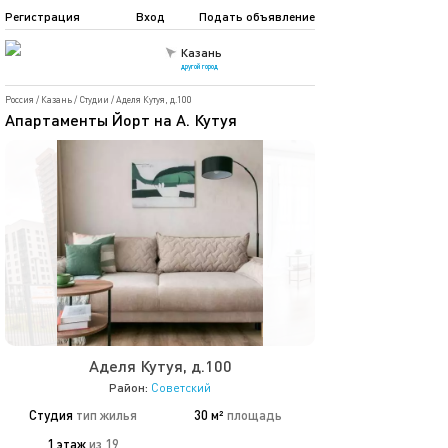
Регистрация
Вход
Подать объявление
Казань
другой город
Россия
/
Казань
/
Студии
/
Аделя Кутуя, д.100
Апартаменты Йорт на А. Кутуя
Аделя Кутуя, д.100
Район:
Советский
Студия
тип жилья
30 м²
площадь
1 этаж
из 19