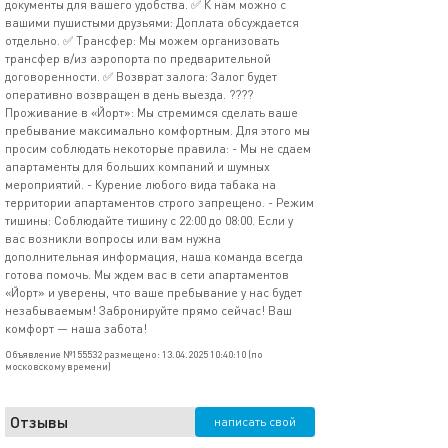
документы для вашего удобства. ✅ К нам можно с
вашими пушистыми друзьями: Доплата обсуждается
отдельно. ✅ Трансфер: Мы можем организовать
трансфер в/из аэропорта по предварительной
договоренности. ✅ Возврат залога: Залог будет
оперативно возвращен в день выезда. ????
Проживание в «Йорт»: Мы стремимся сделать ваше
пребывание максимально комфортным. Для этого мы
просим соблюдать некоторые правила: - Мы не сдаем
апартаменты для больших компаний и шумных
мероприятий. - Курение любого вида табака на
территории апартаментов строго запрещено. - Режим
тишины: Соблюдайте тишину с 22:00 до 08:00. Если у
вас возникли вопросы или вам нужна
дополнительная информация, наша команда всегда
готова помочь. Мы ждем вас в сети апартаментов
«Йорт» и уверены, что ваше пребывание у нас будет
незабываемым! Забронируйте прямо сейчас! Ваш
комфорт — наша забота!
Объявление №155532 размещено: 13.04.2025 10:40:10 (по
московскому времени)
Отзывы
написать свой