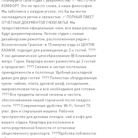
Планируйте свой отдых с уверенностью. ✅ ЧИСТОТА И
КОМФОРТ: Это не просто слова, а наша философия.
Мы заботимся о каждом уголке, что бы вы могли
наслаждаться уютом и свежестью. ✅ ПОЛНЫЙ ПАКЕТ
ОТЧЕТНЫХ ДОКУМЕНТОВ (ЧЕКИ АКТЫ): Мы
предоставляем официальные чеки, все ваши расходы
будут документированы. Уютная студия с новым
дизайнерским ремонтом, расположенная рядом с
Вознесенским Трактом- в 15 минутах езды от ЦЕНТРА
КАЗАНИ, подходит для размещения до 2-х гостей. ????
У нас динамическое ценообразование Ⓜ️ Ближайшее
метро: Горки. Квартира может разместить до 2 гостей
и предлагает: ???? Свежие и чистые постельные
принадлежности и полотенца. Удобный раскладной
диван для двух гостей. ???? Полностью оборудованную
кухню: чайник, плита, духовой шкаф, холодильник ,
микроволновая печь и всё необходимое для готовки.
???? Все предметы личной гигиены и чистота,
обеспечиваемая нашей горничной после каждого
гостя. ???? Современные удобства: Wi-Fi, Smart TV,
утюг, фен и стиральная машина. Рабочее
пространство для деловых поездок, чай и кофе для
вашего отдыха. Квартира расположена в
непосредственной близости от остановки
общественного транспорта. ????Удобства поблизости: