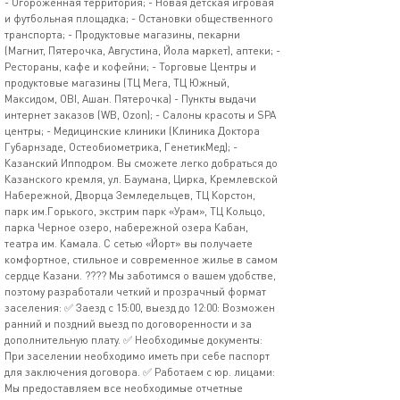
- Огороженная территория; - Новая детская игровая
и футбольная площадка; - Остановки общественного
транспорта; - Продуктовые магазины, пекарни
(Магнит, Пятерочка, Августина, Йола маркет), аптеки; -
Рестораны, кафе и кофейни; - Торговые Центры и
продуктовые магазины (ТЦ Мега, ТЦ Южный,
Максидом, OBI, Ашан. Пятерочка) - Пункты выдачи
интернет заказов (WB, Ozon); - Салоны красоты и SPA
центры; - Медицинские клиники (Клиника Доктора
Губарнзаде, Остеобиометрика, ГенетикМед); -
Казанский Ипподром. Вы сможете легко добраться до
Казанского кремля, ул. Баумана, Цирка, Кремлевской
Набережной, Дворца Земледельцев, ТЦ Корстон,
парк им.Горького, экстрим парк «Урам», ТЦ Кольцо,
парка Черное озеро, набережной озера Кабан,
театра им. Камала. С сетью «Йорт» вы получаете
комфортное, стильное и современное жилье в самом
сердце Казани. ???? Мы заботимся о вашем удобстве,
поэтому разработали четкий и прозрачный формат
заселения: ✅ Заезд с 15:00, выезд до 12:00: Возможен
ранний и поздний выезд по договоренности и за
дополнительную плату. ✅ Необходимые документы:
При заселении необходимо иметь при себе паспорт
для заключения договора. ✅ Работаем с юр. лицами:
Мы предоставляем все необходимые отчетные