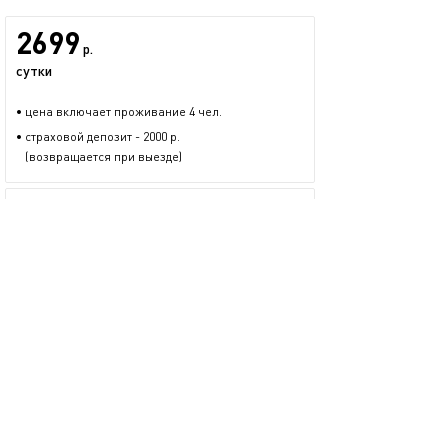
2699
р.
сутки
• цена включает проживание 4 чел.
• страховой депозит - 2000 р.
(возвращается при выезде)
Альбина
1 предложение
размещается больше двух лет
+7 (927) 420-03-35
показать номер
Запросить бронь
Задать вопрос