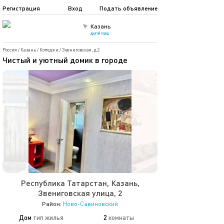
Регистрация
Вход
Подать объявление
Казань
другой город
Россия
/
Казань
/
Коттеджи
/
Звениговская, д.2
Чистый и уютный домик в городе
Республика Татарстан, Казань,
Звениговская улица, 2
Район:
Ново-Савиновский
Дом
тип жилья
2
комнаты