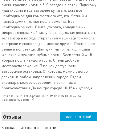
очень красиво и уютно 5. Я всегда на связи. Подскажу
куда сходить и где выгоднее купить. 6. Есть все
необходимое для комфортного отдыха. Уютный и
чистый домик. Только после ремонта. Все
необходимое есть. Плита, духовка, холодильник,
микроволновка, чайник, утюг, гладильная доска, фен,
телевизор и посуда, стиральная машина(в том числе
кастрюли и сковородки и многое другое). Постельное
бельё и полотенца. Шампуни, мыло, гели для душа
женские и мужские, зубные пасты. Бесплатный wi-fi
Уборка после каждого гостя. Очень удобное
месторасположение. В пешей доступности
автобусные остановки. От которых можно быстро
доехать в любом направлении города. Рядом
аквапарк, колесо обозрения, парки, чаша
бракосочетания До центра города 10-15 минут езды.
Объявление №147165 размещено: 09.05.2024 13:38:26 (по
московскому времени)
Отзывы
написать свой
К сожалению отзывов пока нет.