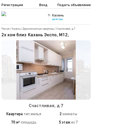
Регистрация
Вход
Подать объявление
Казань
другой город
Россия
/
Казань
/
Двухкомнатные квартиры
/
Счастливая, д.7
2х ком близ Казань Экспо, М12,
Счастливая, д.7
Квартира
тип жилья
2
комнаты
70 м²
площадь
5 этаж
из 7