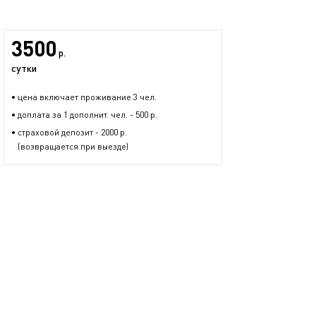
3500
р.
сутки
• цена включает проживание 3 чел.
• доплата за 1 дополнит. чел. - 500 р.
• страховой депозит - 2000 р.
(возвращается при выезде)
Азат
3 предложения
размещается больше двух лет
+7 (903) 307-22-26
показать номер