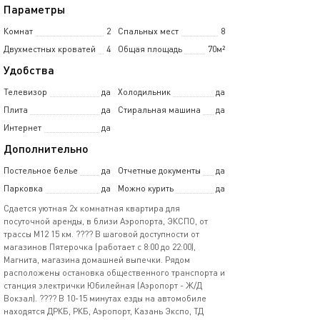
Параметры
Комнат
2
Спальных мест
8
Двухместных кроватей
4
Общая площадь
70м²
Удобства
Телевизор
да
Холодильник
да
Плита
да
Стиральная машина
да
Интернет
да
Дополнительно
Постельное белье
да
Отчетные документы
да
Парковка
да
Можно курить
да
Сдается уютная 2х комнатная квартира для
посуточной аренды, в близи Аэропорта, ЭКСПО, от
трассы М12 15 км. ???? В шаговой доступности от
магазинов Пятерочка (работает с 8:00 до 22:00),
Магнита, магазина домашней выпечки. Рядом
расположены остановка общественного транспорта и
станция электрички Юбилейная (Аэропорт - Ж/Д
Вокзал). ???? В 10-15 минутах езды на автомобиле
находятся ДРКБ, РКБ, Аэропорт, Казань Экспо, ТД