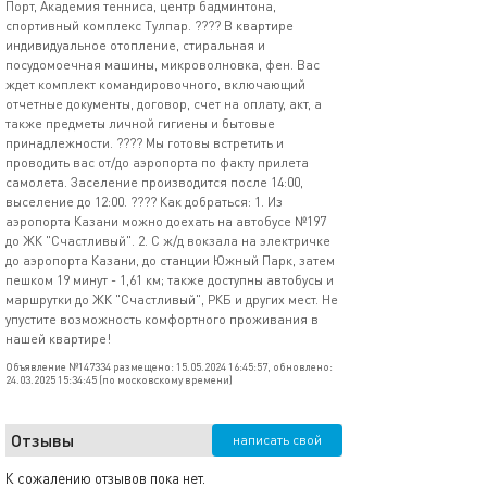
Порт, Академия тенниса, центр бадминтона,
спортивный комплекс Тулпар. ???? В квартире
индивидуальное отопление, стиральная и
посудомоечная машины, микроволновка, фен. Вас
ждет комплект командировочного, включающий
отчетные документы, договор, счет на оплату, акт, а
также предметы личной гигиены и бытовые
принадлежности. ???? Мы готовы встретить и
проводить вас от/до аэропорта по факту прилета
самолета. Заселение производится после 14:00,
выселение до 12:00. ???? Как добраться: 1. Из
аэропорта Казани можно доехать на автобусе №197
до ЖК "Счастливый". 2. С ж/д вокзала на электричке
до аэропорта Казани, до станции Южный Парк, затем
пешком 19 минут - 1,61 км; также доступны автобусы и
маршрутки до ЖК "Счастливый", РКБ и других мест. Не
упустите возможность комфортного проживания в
нашей квартире!
Объявление №147334 размещено: 15.05.2024 16:45:57, обновлено:
24.03.2025 15:34:45 (по московскому времени)
Отзывы
написать свой
К сожалению отзывов пока нет.