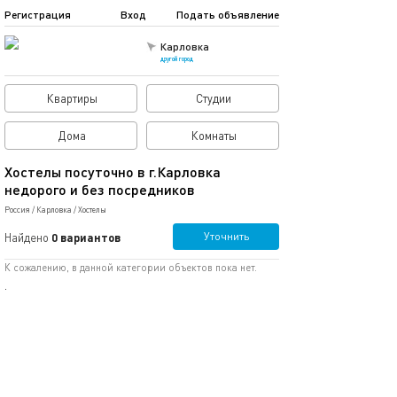
Регистрация
Вход
Подать объявление
Карловка
другой город
Квартиры
Студии
Дома
Комнаты
Хостелы посуточно в г.Карловка
недорого и без посредников
Россия
/
Карловка
/
Хостелы
Уточнить
Найдено
0 вариантов
К сожалению, в данной категории объектов пока нет.
.