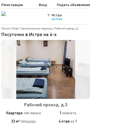
Регистрация
Вход
Подать объявление
Истра
другой город
Россия
/
Истра
/
Однокомнатные квартиры
/
Рабочий проезд, д.3
Посуточно в Истре на 4-х
Рабочий проезд, д.3
Квартира
тип жилья
1
комната
33 м²
площадь
4 этаж
из 9