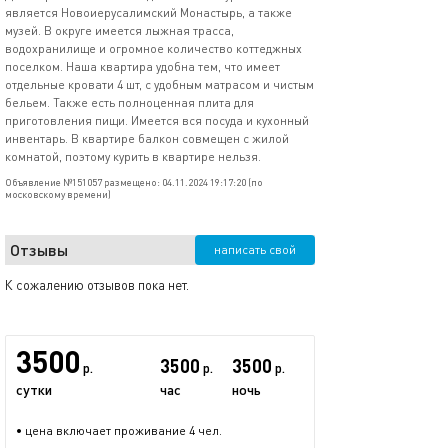
является Новоиерусалимский Монастырь, а также
музей. В округе имеется лыжная трасса,
водохранилище и огромное количество коттеджных
поселком. Наша квартира удобна тем, что имеет
отдельные кровати 4 шт, с удобным матрасом и чистым
бельем. Также есть полноценная плита для
приготовления пищи. Имеется вся посуда и кухонный
инвентарь. В квартире балкон совмещен с жилой
комнатой, поэтому курить в квартире нельзя.
Объявление №151057 размещено: 04.11.2024 19:17:20 (по
московскому времени)
Отзывы
написать свой
К сожалению отзывов пока нет.
3500
3500
3500
р.
р.
р.
сутки
час
ночь
• цена включает проживание 4 чел.