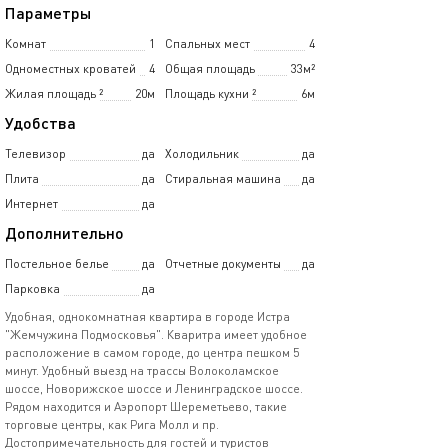
Параметры
Комнат
1
Спальных мест
4
Одноместных кроватей
4
Общая площадь
33м²
Жилая площадь
²
20м
Площадь кухни
²
6м
Удобства
Телевизор
да
Холодильник
да
Плита
да
Стиральная машина
да
Интернет
да
Дополнительно
Постельное белье
да
Отчетные документы
да
Парковка
да
Удобная, однокомнатная квартира в городе Истра
"Жемчужина Подмосковья". Кваритра имеет удобное
расположение в самом городе, до центра пешком 5
минут. Удобный выезд на трассы Волоколамское
шоссе, Новорижское шоссе и Ленинградское шоссе.
Рядом находится и Аэропорт Шереметьево, такие
торговые центры, как Рига Молл и пр.
Достопримечательность для гостей и туристов