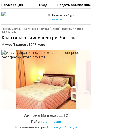
Регистрация
Вход
Подать объявление
Екатеринбург
другой город
Россия
/
Екатеринбург
/
Трехкомнатные (и более) квартиры
/
Антона
Валека, д.12
Квартира в самом центре! Чистая
Метро Площадь 1905 года.
Антона Валека, д.12
Район:
Ленинский
Ближайшее метро:
Площадь 1905 года