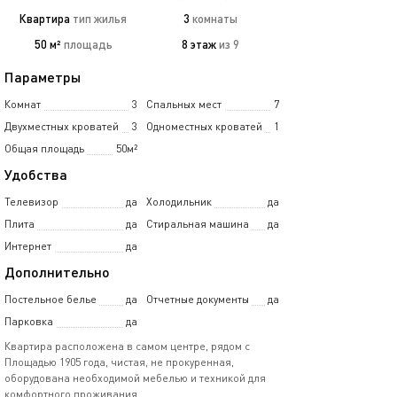
Квартира
тип жилья
3
комнаты
50 м²
площадь
8 этаж
из 9
Параметры
Комнат
3
Спальных мест
7
Двухместных кроватей
3
Одноместных кроватей
1
Общая площадь
50м²
Удобства
Телевизор
да
Холодильник
да
Плита
да
Стиральная машина
да
Интернет
да
Дополнительно
Постельное белье
да
Отчетные документы
да
Парковка
да
Квартира расположена в самом центре, рядом с
Площадью 1905 года, чистая, не прокуренная,
оборудована необходимой мебелью и техникой для
комфортного проживания.