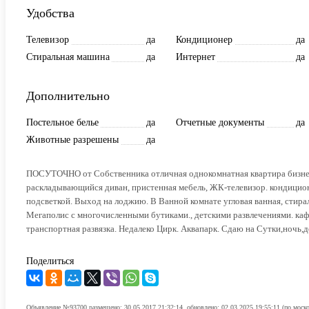
Удобства
Телевизор
да
Кондиционер
да
Стиральная машина
да
Интернет
да
Дополнительно
Постельное белье
да
Отчетные документы
да
Животные разрешены
да
ПОСУТОЧНО от Собственника отличная однокомнатная квартира бизнес-
раскладывающийся диван, пристенная мебель, ЖК-телевизор. кондиционе
подсветкой. Выход на лоджию. В Ванной комнате угловая ванная, стира
Мегаполис с многочисленными бутиками., детскими развлечениями. каф
транспортная развязка. Недалеко Цирк. Аквапарк. Сдаю на Сутки,ночь,д
Поделиться
Объявление №93700 размещено: 30.05.2017 21:32:14, обновлено: 02.03.2025 19:55:11 (по моск