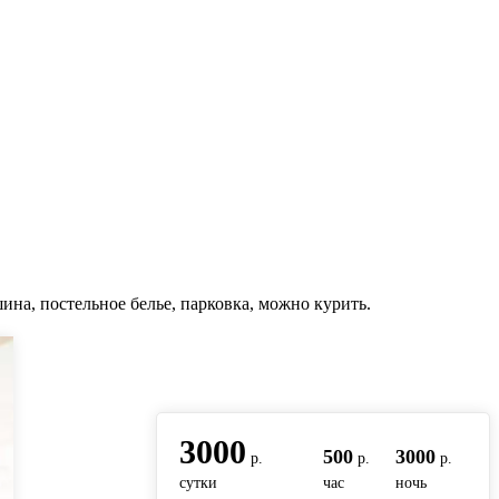
ина, постельное белье, парковка, можно курить.
вернуться на главную
3000
500
3000
р.
р.
р.
сутки
час
ночь