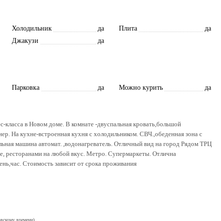
Холодильник
да
Плита
да
Джакузи
да
Парковка
да
Можно курить
да
класса в Новом доме. В комнате -двуспальная кровать,большой
р. На кухне-встроенная кухня с холодильником. СВЧ.,обеденная зона с
льная машина автомат. ,водонагреватель. Отличный вид на город Рядом ТРЦ
е, ресторанами на любой вкус. Метро. Супермаркеты. Отлична
ень,час. Стоимость зависит от срока проживания
овскому времени)