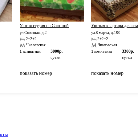
Уютня студия на Союзной
Уютная квартира для сем
ул.Союзная, д.2
ул.8 марта, д.190
2+2+2
2+2+2
Чкаловская
Чкаловская
1
комнатная
3000р.
1
комнатная
3300р.
сутки
сутки
показать номер
показать номер
вернуться на главную
акты