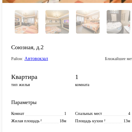
Союзная, д.2
Автовокзал
Район:
Ближайшее ме
Квартира
1
тип жилья
комната
Параметры
Комнат
1
Спальных мест
4
Жилая площадь
²
18м
Площадь кухни
²
13м