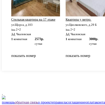
Стильная квартира на 17 этаже
Квартира у метро.
ул.Щорса, д.103
ул.Циолковского, д.29 Б
2+2
2+2
Чкаловская
Чкаловская
1
комнатная
2573р.
1
комнатная
3000р.
сутки
сутки
показать номер
показать номер
.
помощь
обратная связь
о проекте
правила
соглашение
оплата
конт