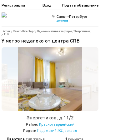
Регистрация
Вход
Подать объявление
Санкт-Петербург
другой город
Россия
/
Санкт-Петербург
/
Однокомнатные квартиры
/
Энергетиков,
д.11/2
У метро недалеко от центра СПБ
Энергетиков, д.11/2
Район:
Красногвардейский
Рядом:
Ладожский ЖД вокзал
Квартира
тип жилья
1
комната