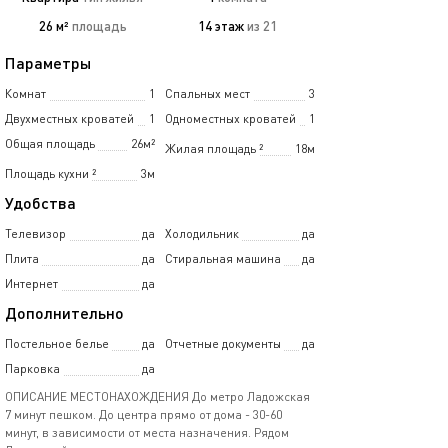
26 м²
площадь
14 этаж
из 21
Параметры
Комнат
1
Спальных мест
3
Двухместных кроватей
1
Одноместных кроватей
1
Общая площадь
26м²
Жилая площадь
²
18м
Площадь кухни
²
3м
Удобства
Телевизор
да
Холодильник
да
Плита
да
Стиральная машина
да
Интернет
да
Дополнительно
Постельное белье
да
Отчетные документы
да
Парковка
да
ОПИСАНИЕ МЕСТОНАХОЖДЕНИЯ До метро Ладожская
7 минут пешком. До центра прямо от дома - 30-60
минут, в зависимости от места назначения. Рядом