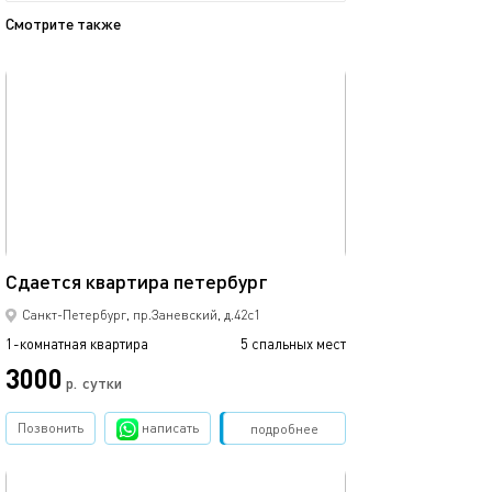
Смотрите также
обновлено 10.04.2024
Ещё фото
36м²
Квартира у мет
Сдается квaртирa петербург
Санкт-Петербург, пр.Заневский, д.42с1
1-комнатная квартира
5 спальных мест
1-комнатная квартира
3000
3500
р.
сутки
Позвонить
написать
Забронировать
подробнее
обновлено 14.06.2023