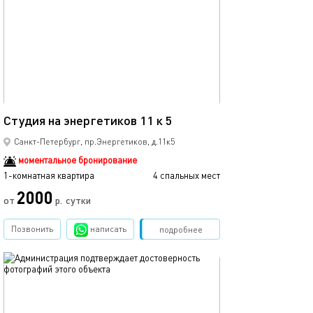
Ещё фото
30м²
Студия на энергетиков 11 к 5
Стильная студия
Санкт-Петербург, пр.Энергетиков, д.11к5
моментальное бронирование
1-комнатная квартира
4 спальных мест
1-комнатная квартира
2000
от
р.
сутки
от
Позвонить
написать
Забронировать
подробнее
обновлено 09.09.2024