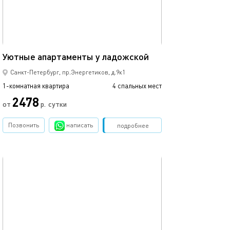
Ещё фото
40м²
Уютные апартаменты у ладожской
Апартаменты с 
Санкт-Петербург, пр.Энергетиков, д.9к1
1-комнатная квартира
4 спальных мест
1-комнатная квартира
2478
от
р.
сутки
от
Позвонить
написать
Забронировать
подробнее
обновлено 15.03.2022
Ещё фото