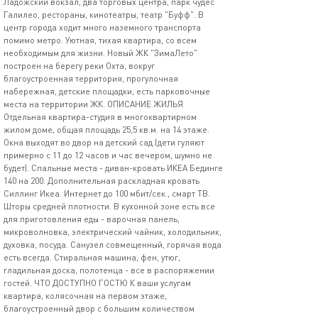
Ладожский вокзал, два торговых центра, парк чудес
Галилео, рестораны, кинотеатры, театр "Буфф". В
центр города ходит много наземного транспорта
помимо метро. Уютная, тихая квартира, со всем
необходимым для жизни. Новый ЖК "ЗимаЛето"
построен на берегу реки Охта, вокруг
благоустроенная территория, прогулочная
набережная, детские площадки, есть парковочные
места на территории ЖК. ОПИСАНИЕ ЖИЛЬЯ
Отдельная квартира-студия в многоквартирном
жилом доме, общая площадь 25,5 кв.м. на 14 этаже.
Окна выходят во двор на детский сад (дети гуляют
примерно с 11 до 12 часов и час вечером, шумно не
будет). Спальные места - диван-кровать ИКЕА Бединге
140 на 200. Дополнительная раскладная кровать
Силлинг Икеа. Интернет до 100 мбит/сек., смарт ТВ.
Шторы средней плотности. В кухонной зоне есть все
для приготовления еды - варочная панель,
микроволновка, электрический чайник, холодильник,
духовка, посуда. Санузел совмещенный, горячая вода
есть всегда. Стиральная машина, фен, утюг,
гладильная доска, полотенца - все в распоряжении
гостей. ЧТО ДОСТУПНО ГОСТЮ К ваши услугам
квартира, колясочная на первом этаже,
благоустроенный двор с большим количеством