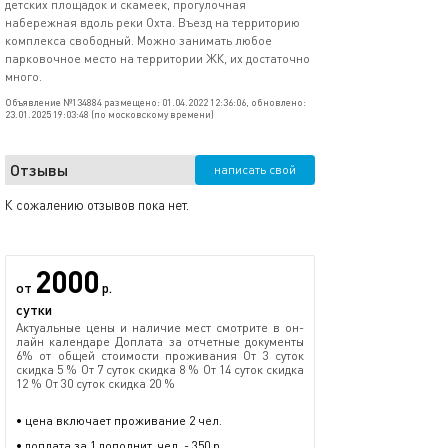
детских площадок и скамеек, прогулочная
набережная вдоль реки Охта. Въезд на территорию
комплекса свободный. Можно занимать любое
парковочное место на территории ЖК, их достаточно
много.
Объявление №134884 размещено: 01.04.2022 12:36:06, обновлено:
23.01.2025 19:03:48 (по московскому времени)
Отзывы
написать свой
К сожалению отзывов пока нет.
2000
от
р.
сутки
Актуальные цены и наличие мест смотрите в он-
лайн календаре Доплата за отчетные документы
6% от общей стоимости проживания От 3 суток
скидка 5 % От 7 суток скидка 8 % От 14 суток скидка
12 % От 30 суток скидка 20 %
• цена включает проживание 2 чел.
• доплата за 1 дополнит. чел. - 350 р.