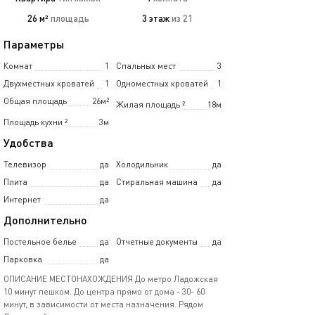
26 м²
площадь
3 этаж
из 21
Параметры
Комнат
1
Спальных мест
3
Двухместных кроватей
1
Одноместных кроватей
1
Общая площадь
26м²
Жилая площадь
²
18м
Площадь кухни
²
3м
Удобства
Телевизор
да
Холодильник
да
Плита
да
Стиральная машина
да
Интернет
да
Дополнительно
Постельное белье
да
Отчетные документы
да
Парковка
да
ОПИСАНИЕ МЕСТОНАХОЖДЕНИЯ До метро Ладожская
10 минут пешком. До центра прямо от дома - 30- 60
минут, в зависимости от места назначения. Рядом