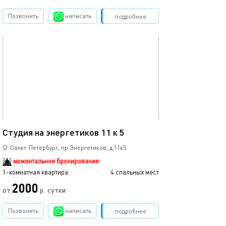
Позвонить
написать
Забронировать
подробнее
обновлено 14.06.2023
Ещё фото
30м²
Студия на энергетиков 11 к 5
Стильная студия
Санкт-Петербург, пр.Энергетиков, д.11к5
моментальное бронирование
1-комнатная квартира
4 спальных мест
1-комнатная квартира
2000
от
р.
сутки
от
Позвонить
написать
Забронировать
подробнее