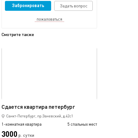
Забронировать
Задать вопрос
пожаловаться
Смотрите также
обновлено 10.04.2024
Ещё фото
36м²
Квартира у мет
Сдается квaртирa петербург
Санкт-Петербург, пр.Заневский, д.42с1
1-комнатная квартира
5 спальных мест
1-комнатная квартира
3000
3500
р.
сутки