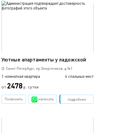
обновлено 09.09.2024
Ещё фото
40м²
Уютные апартаменты у ладожской
Апартаменты с 
Санкт-Петербург, пр.Энергетиков, д.9к1
1-комнатная квартира
4 спальных мест
1-комнатная квартира
2478
от
р.
сутки
от
Позвонить
написать
Забронировать
подробнее
обновлено 15.03.2022