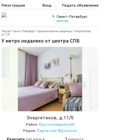
Регистрация
Вход
Подать объявление
Санкт-Петербург
другой город
Россия
/
Санкт-Петербург
/
Однокомнатные квартиры
/
Энергетиков,
д.11/5
У метро недалеко от центра СПБ
Энергетиков, д.11/5
Район:
Красногвардейский
Рядом:
Ладожский ЖД вокзал
Квартира
тип жилья
1
комната