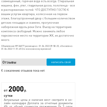
совмещенный, горячая вода есть всегда. Стиральная
машина, фен, утюг, гладильная доска, полотенца - все
в распоряжении гостей. ЧТО ДОСТУПНО ГОСТЮ К
вашим услугам квартира, колясочная на первом
этаже, благоустроенный двор с большим количеством
детских площадок и скамеек, прогулочная
набережная вдоль реки Охта. Въезд на территорию
комплекса свободный. Можно занимать любое
парковочное место на территории ЖК, их достаточно
много.
Объявление №134877 размещено: 01.04.2022 09:58:20, обновлено:
01.04.2022 11:51:45 (по московскому времени)
Отзывы
написать свой
К сожалению отзывов пока нет.
2000
от
р.
сутки
Актуальные цены и наличие мест смотрите в он-
лайн календаре Доплата за отчетные документы
6% от общей стоимости проживания От 3 суток