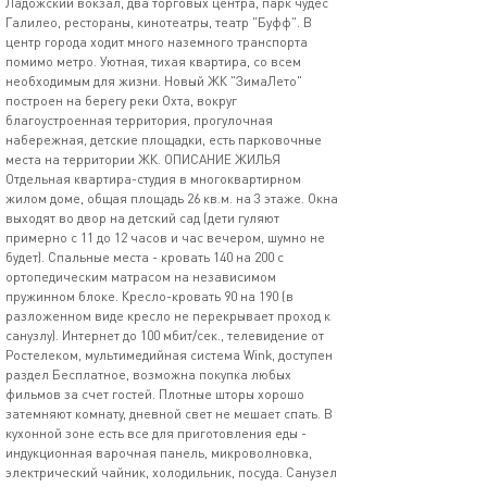
Ладожский вокзал, два торговых центра, парк чудес
Галилео, рестораны, кинотеатры, театр "Буфф". В
центр города ходит много наземного транспорта
помимо метро. Уютная, тихая квартира, со всем
необходимым для жизни. Новый ЖК "ЗимаЛето"
построен на берегу реки Охта, вокруг
благоустроенная территория, прогулочная
набережная, детские площадки, есть парковочные
места на территории ЖК. ОПИСАНИЕ ЖИЛЬЯ
Отдельная квартира-студия в многоквартирном
жилом доме, общая площадь 26 кв.м. на 3 этаже. Окна
выходят во двор на детский сад (дети гуляют
примерно с 11 до 12 часов и час вечером, шумно не
будет). Спальные места - кровать 140 на 200 с
ортопедическим матрасом на независимом
пружинном блоке. Кресло-кровать 90 на 190 (в
разложенном виде кресло не перекрывает проход к
санузлу). Интернет до 100 мбит/сек., телевидение от
Ростелеком, мультимедийная система Wink, доступен
раздел Бесплатное, возможна покупка любых
фильмов за счет гостей. Плотные шторы хорошо
затемняют комнату, дневной свет не мешает спать. В
кухонной зоне есть все для приготовления еды -
индукционная варочная панель, микроволновка,
электрический чайник, холодильник, посуда. Санузел