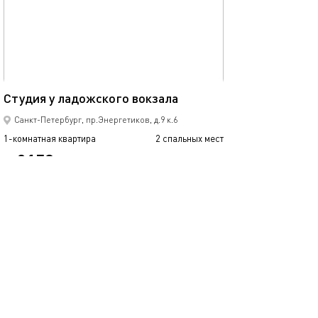
Ещё фото
25м²
Апартаменты не
Студия у ладожского вокзала
Санкт-Петербург, пр.Энергетиков, д.9 к.6
1-комнатная квартира
2 спальных мест
1-комнатная квартира
2158
от
р.
сутки
от
Позвонить
написать
Забронировать
подробнее
обновлено 01.04.2022
Ещё фото