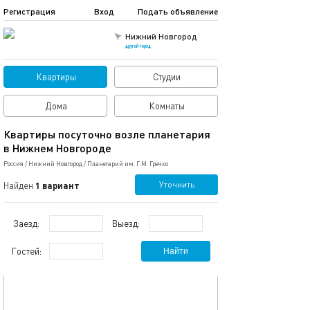
Регистрация
Вход
Подать объявление
Нижний Новгород
другой город
Квартиры
Студии
Дома
Комнаты
Квартиры посуточно возле планетария
в Нижнем Новгороде
Россия
/
Нижний Новгород
/
Планетарий им. Г.М. Гречко
Уточнить
Найден
1 вариант
Заезд:
Выезд:
Гостей:
Найти
обновлено 21.01.2019