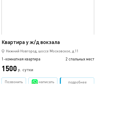
40м²
Квартира у ж/д вокзала
Нижний Новгород, шоссе Московское, д.11
1-комнатная квартира
2 спальных мест
1500
р.
сутки
Позвонить
написать
Забронировать
подробнее
.
помощь
обратная связь
о проекте
правила
соглашение
оплата