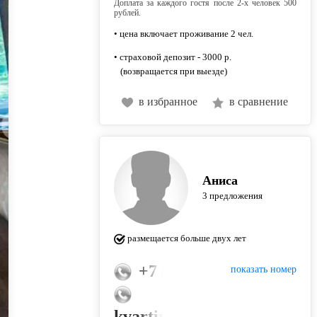
Доплата за каждого гостя после 2-х человек 500
рублей.
• цена включает проживание 2 чел.
• страховой депозит - 3000 р.
(возвращается при выезде)
в избранное
в сравнение
Аниса
3 предложения
размещается больше двух лет
+7 (967) 342-28-79
показать номер
kvartira_msk_spb@mail.ru