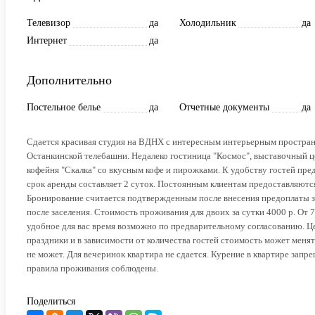
Телевизор
да
Холодильник
да
Интернет
да
Дополнительно
Постельное белье
да
Отчетные документы
да
Сдается красивая студия на ВДНХ с интересным интерьерным пространс
Останкинской телебашни. Недалеко гостиница "Космос", выставочный ц
кофейня "Скалка" со вкусным кофе и пирожками. К удобству гостей пр
срок аренды составляет 2 суток. Постоянным клиентам предоставляются 
Бронирование считается подтвержденным после внесения предоплаты за
после заселения. Стоимость проживания для двоих за сутки 4000 р. От 7
удобное для вас время возможно по предварительному согласованию. Це
праздники и в зависимости от количества гостей стоимость может менят
не может. Для вечеринок квартира не сдается. Курение в квартире запре
правила проживания соблюдены.
Поделиться