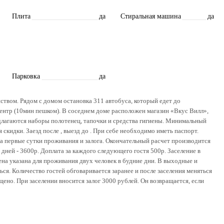
Плита
да
Стиральная машина
да
Парковка
да
твом. Рядом с домом остановка 311 автобуса, который едет до
ентр (10мин пешком). В соседнем доме расположен магазин «Вкус Вилл»,
едлагаются наборы полотенец, тапочки и средства гигиены. Минимальный
скидки. Заезд после , выезд до . При себе необходимо иметь паспорт.
 первые сутки проживания и залога. Окончательный расчет производится
 дней - 3600р. Доплата за каждого следующего гостя 500р. Заселение в
на указана для проживания двух человек в будние дни. В выходные и
ься. Количество гостей обговаривается заранее и после заселения меняться
щено. При заселении вносится залог 3000 рублей. Он возвращается, если