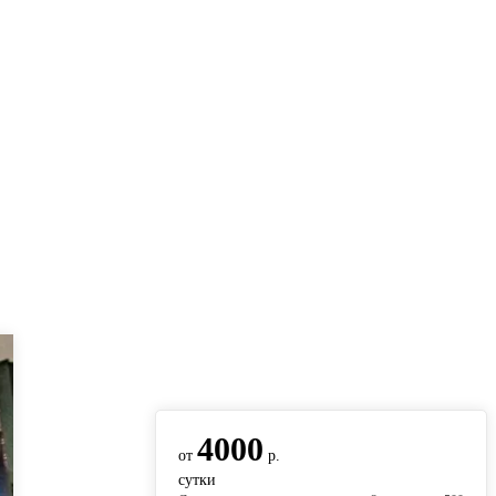
вернуться на главную
4000
от
р.
сутки