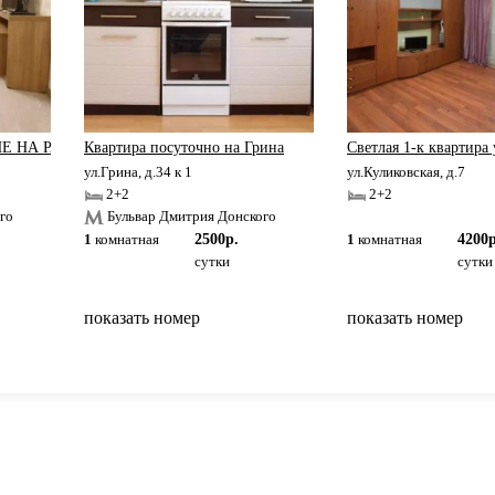
Е НА РАЙОНЕ
Квартира посуточно на Грина
Светлая 1-к квартира 
ул.Грина, д.34 к 1
ул.Куликовская, д.7
2+2
2+2
го
Бульвар Дмитрия Донского
1
комнатная
2500р.
1
комнатная
4200р
сутки
сутки
показать номер
показать номер
вернуться на главную