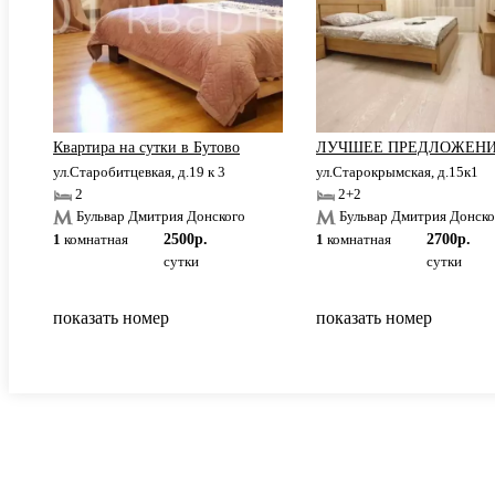
Квартира на сутки в Бутово
ЛУЧШЕЕ ПРЕДЛОЖЕНИ
ул.Старобитцевкая, д.19 к 3
ул.Старокрымская, д.15к1
2
2+2
Бульвар Дмитрия Донского
Бульвар Дмитрия Донско
1
комнатная
2500р.
1
комнатная
2700р.
сутки
сутки
показать номер
показать номер