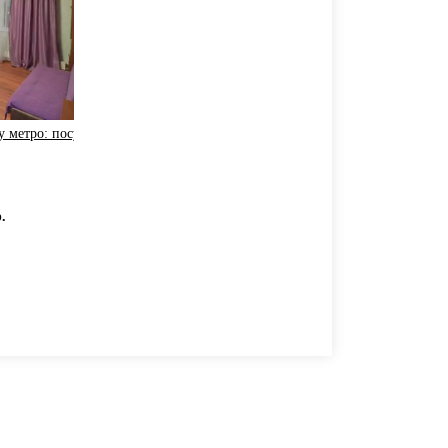
у метро: посуточно, на ночь или по часам
.