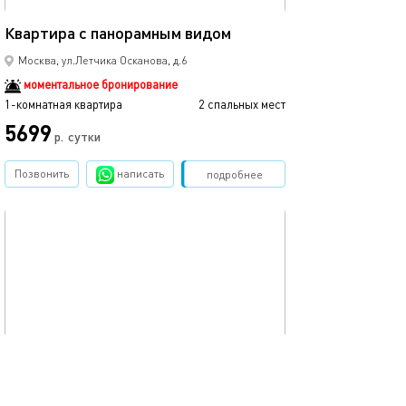
33м²
Квартира с панорамным видом
Москва, ул.Летчика Осканова, д.6
моментальное бронирование
1-комнатная квартира
2 спальных мест
5699
р.
сутки
Позвонить
написать
Забронировать
подробнее
обновлено 20.11.2025
25м²
Квартира с панорамным видом