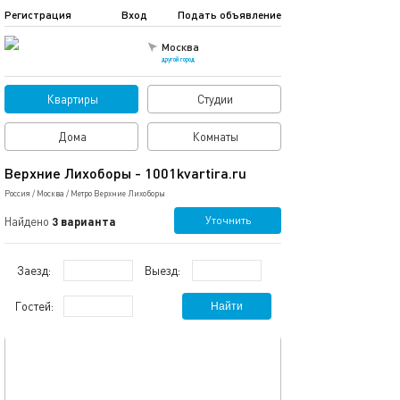
Регистрация
Вход
Подать объявление
Москва
другой город
Квартиры
Студии
Дома
Комнаты
Верхние Лихоборы - 1001kvartira.ru
Россия
/
Москва
/
Метро Верхние Лихоборы
Уточнить
Найдено
3 варианта
Заезд:
Выезд:
Гостей:
Найти
обновлено 19.09.2023