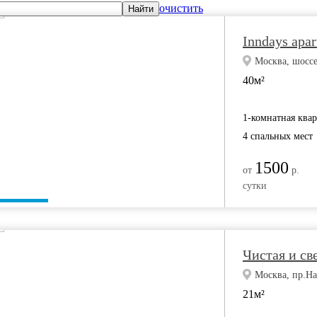
очистить
Найти
Inndays apa
Москва, шоссе
40м²
1-комнатная ква
4 спальных мест
1500
от
р.
сутки
Чистая и св
Москва, пр.На
21м²