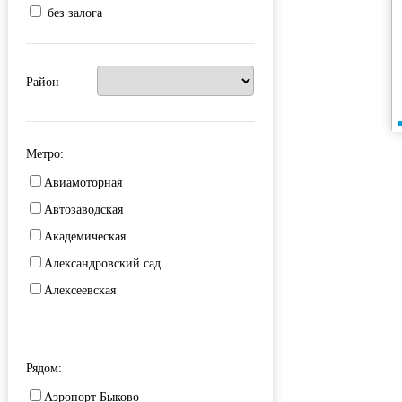
без залога
Район
Метро:
Авиамоторная
Автозаводская
Академическая
Александровский сад
Алексеевская
Алма-Атинская
Алтуфьево
Рядом:
Аминьевская
Аэропорт Быково
Андроновка