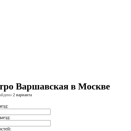
етро Варшавская в Москве
айдено
2 варианта
аезд:
ыезд:
остей: