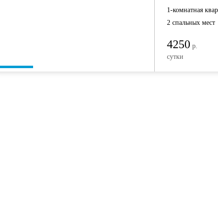
1-комнатная ква
2 спальных мест
4250
р.
сутки