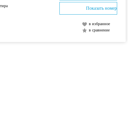
ртира
Показать номер
в избранное
в сравнение