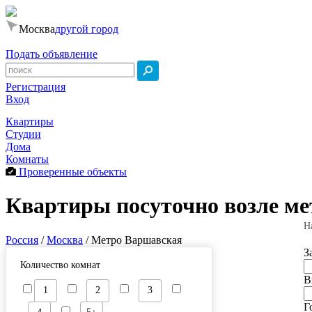
Москва
другой город
Подать объявление
Регистрация
Вход
Квартиры
Студии
Дома
Комнаты
Проверенные объекты
Квартиры посуточно возле м
Н
Россия
/
Москва
/
Метро Варшавская
З
Количество комнат
В
1
2
3
Г