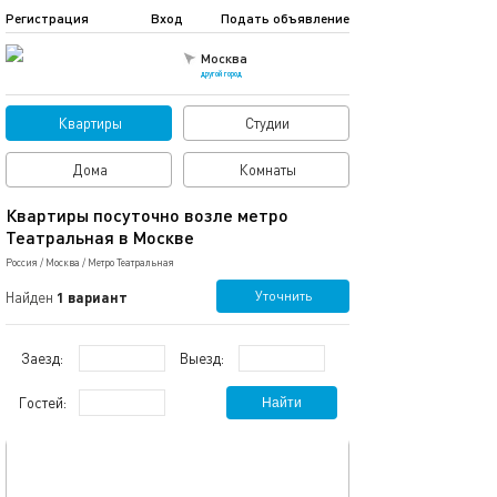
Регистрация
Вход
Подать объявление
Москва
другой город
Квартиры
Студии
Дома
Комнаты
Квартиры посуточно возле метро
Театральная в Москве
Россия
/
Москва
/
Метро Театральная
Уточнить
Найден
1 вариант
Заезд:
Выезд:
Гостей:
Найти
обновлено 23.02.2025