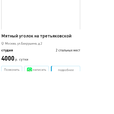
20м²
Мятный уголок на третьяковской
Москва, ул.Бахрушина, д.2
студия
2 спальных мест
4000
р.
сутки
Позвонить
написать
Забронировать
подробнее
.
помощь
обратная связь
о проекте
правила
соглашение
оплата