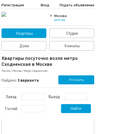
Регистрация
Вход
Подать объявление
Москва
другой город
Квартиры
Студии
Дома
Комнаты
Квартиры посуточно возле метро
Сходненская в Москве
Россия
/
Москва
/
Метро Сходненская
Уточнить
Найдено
3 варианта
Заезд:
Выезд:
Гостей:
Найти
обновлено 13.06.2024