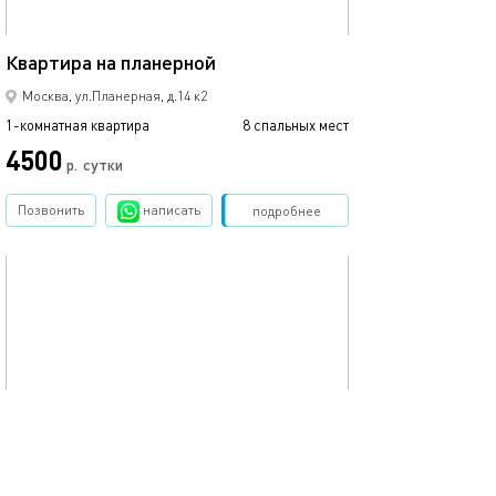
40м²
Квартира на планерной
Москва, ул.Планерная, д.14 к2
1-комнатная квартира
8 спальных мест
4500
р.
сутки
Позвонить
написать
Забронировать
подробнее
обновлено 03.10.2023
35м²
Asapro уютная квартира