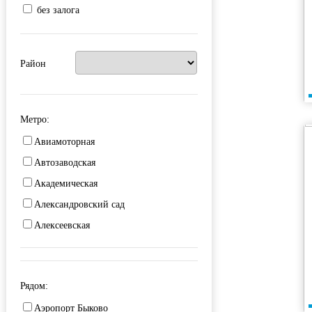
без залога
Район
Метро:
Авиамоторная
Автозаводская
Академическая
Александровский сад
Алексеевская
Алма-Атинская
Алтуфьево
Рядом:
Аминьевская
Аэропорт Быково
Андроновка