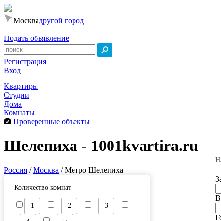
Москва
другой город
Подать объявление
Регистрация
Вход
Квартиры
Студии
Дома
Комнаты
Проверенные объекты
Шелепиха - 1001kvartira.ru
Н
Россия
/
Москва
/
Метро Шелепиха
З
Количество комнат
В
1
2
3
Г