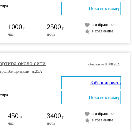
ртира
Показать номер
в избранное
1000
2500
р.
р.
в сравнение
час
ночь
артира около сити
обновлено 08.08.2021
Стрельбищенский, д.25А
Забронировать
ртира
Показать номер
в избранное
450
3400
р.
р.
в сравнение
час
ночь