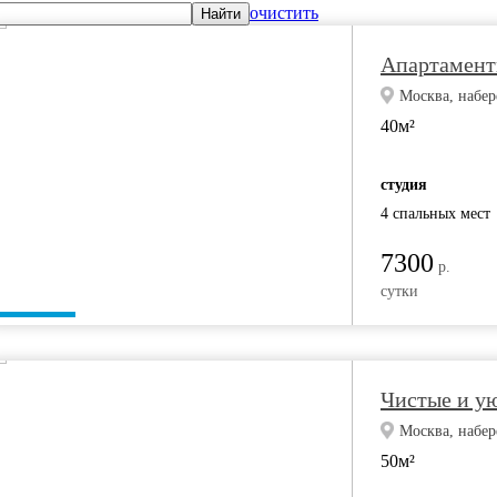
очистить
Найти
Апартамент
Москва, набе
40м²
студия
4 спальных мест
7300
р.
сутки
Чистые и у
Москва, набер
50м²