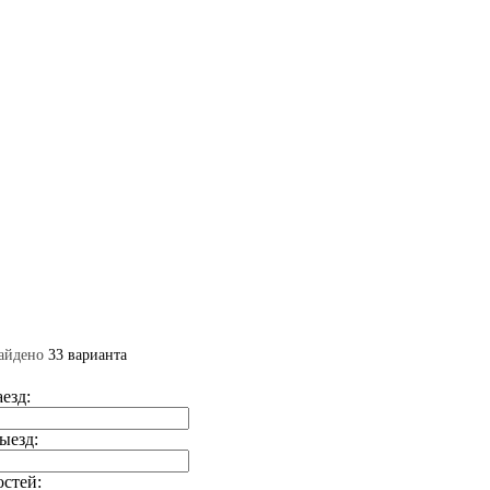
айдено
33 варианта
аезд:
ыезд:
остей: