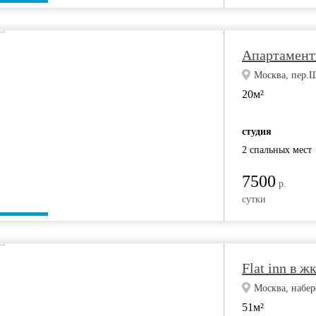
Апартамент
Москва, пер.
20м²
студия
2 спальных мест
7500
р.
сутки
Flat inn в ж
Москва, набе
51м²