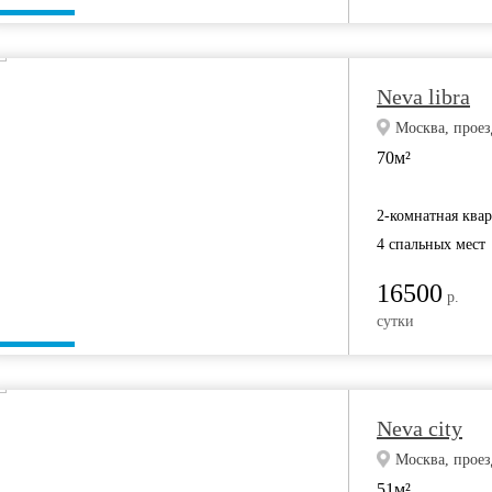
Neva libra
Москва, проез
70м²
2-комнатная ква
4 спальных мест
16500
р.
сутки
Neva city
Москва, проез
51м²