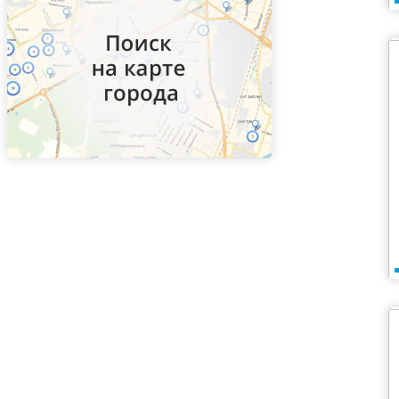
ВДНХ
Верхние Котлы
Верхние Лихоборы
Владыкино
Водный стадион
Войковская
Волгоградский проспект
Волжская
Волоколамская
Волхонка
Воробьевы горы
Воронцовская
Выставочная
Выхино