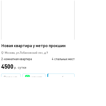
обновлено 02.06.2025
40м²
Новая квартира у метро прокшин
Москва, ул.Лобановский лес, д.9
2-комнатная квартира
4 спальных мест
4500
р.
сутки
Позвонить
написать
Забронировать
подробнее
обновлено 15.09.2025