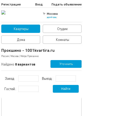
Регистрация
Вход
Подать объявление
Москва
другой город
Квартиры
Студии
Дома
Комнаты
Прокшино - 1001kvartira.ru
Россия
/
Москва
/
Метро Прокшино
Уточнить
Найдено
8 вариантов
Заезд:
Выезд:
Гостей:
Найти
обновлено 24.07.2023