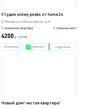
24м²
Студия snowy peaks от home24
Москва, ул.лобановский лес, д.13
1-комнатная квартира
2 спальных мест
4200
р.
сутки
Позвонить
написать
Забронировать
подробнее
обновлено 29.04.2025
40м²
Новый дом! чистая квартира!