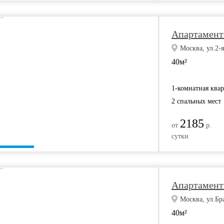
Апартамент
Москва, ул.2-
40м²
1-комнатная ква
2 спальных мест
2185
от
р.
сутки
Апартамент
Москва, ул.Бра
40м²