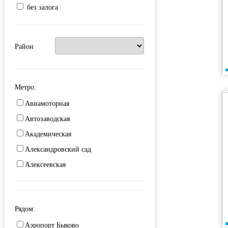
без залога
Район
Метро:
Авиамоторная
Автозаводская
Академическая
Александровский сад
Алексеевская
Алма-Атинская
Алтуфьево
Рядом:
Аминьевская
Аэропорт Быково
Андроновка