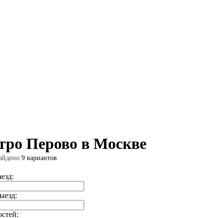
тро Перово в Москве
айдено
9 вариантов
аезд:
ыезд:
остей: