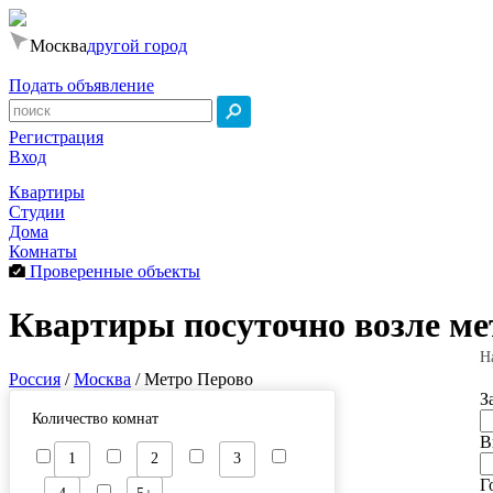
Москва
другой город
Подать объявление
Регистрация
Вход
Квартиры
Студии
Дома
Комнаты
Проверенные объекты
Квартиры посуточно возле ме
Н
Россия
/
Москва
/
Метро Перово
З
Количество комнат
В
1
2
3
Г