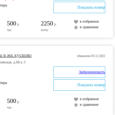
ртира
Показать номер
в избранное
500
2250
р.
р.
в сравнение
час
ночь
 в жк кусково
обновлено 05.12.2022
овская, д.66 к 3
Забронировать
ртира
Показать номер
в избранное
500
р.
в сравнение
час