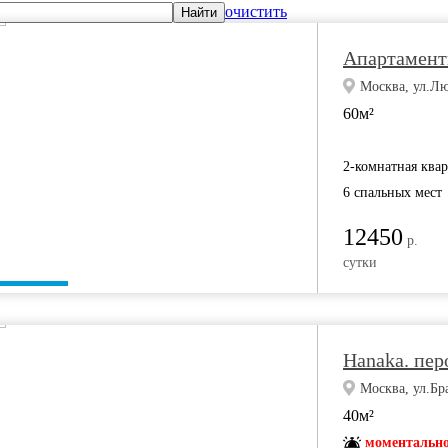
очистить
Найти
Апартамент
Москва, ул.Лю
60м²
2-комнатная ква
6 спальных мест
12450
р.
сутки
Hanaka. пер
Москва, ул.Бра
40м²
моментально