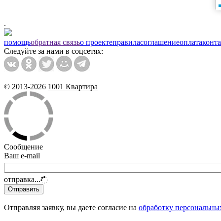
Калужская
Кантемировская
.
Каховская
помощь
обратная связь
о проекте
правила
соглашение
оплата
конт
Каширская
Следуйте за нами в соцсетях:
Киевская
Китай-город
© 2013-2026
1001 Квартира
Кожуховская
Коломенская
Коммунарка
Комсомольская
Сообщение
Коньково
Ваш e-mail
Коптево
отправка...
Котельники
Красногвардейская
Отправляя заявку, вы даете согласие на
обработку персональны
Красногорская