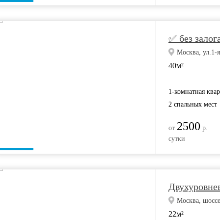
✅ без залога
Москва, ул.1-
40м²
1-комнатная ква
2 спальных мест
2500
от
р.
сутки
Двухуровне
Москва, шоссе
22м²