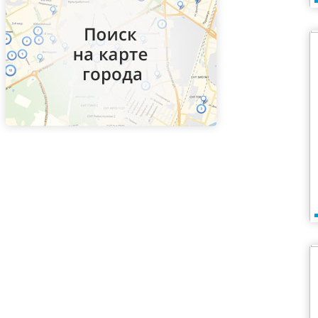
ВДНХ
Верхние Котлы
Верхние Лихоборы
Владыкино
Водный стадион
Войковская
Волгоградский проспект
Волжская
Волоколамская
Волхонка
Воробьевы горы
Воронцовская
Выставочная
Выхино