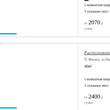
1-комнатная ква
3 спальных мест
2070
от
р.
сутки
Расположена
Москва, ул.Пер
40м²
1-комнатная ква
3 спальных мест
2400
от
р.
сутки