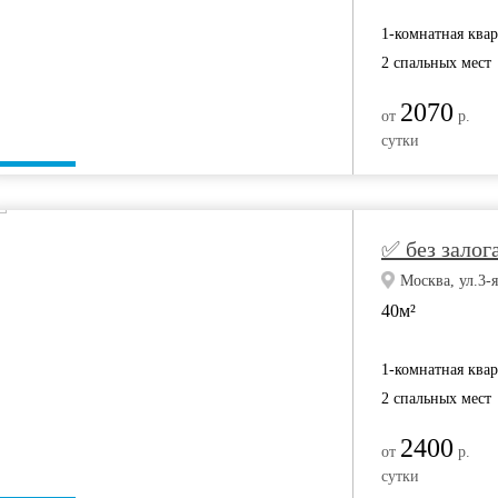
1-комнатная ква
2 спальных мест
2070
от
р.
сутки
✅ без залога
Москва, ул.3-я
40м²
1-комнатная ква
2 спальных мест
2400
от
р.
сутки