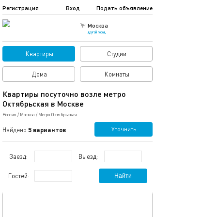
Регистрация
Вход
Подать объявление
Москва
другой город
Квартиры
Студии
Дома
Комнаты
Квартиры посуточно возле метро
Октябрьская в Москве
Россия
/
Москва
/
Метро Октябрьская
Уточнить
Найдено
5 вариантов
Заезд:
Выезд:
Гостей:
Найти
обновлено 18.01.2026