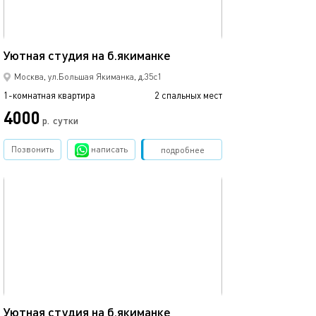
13м²
Уютная студия на б.якиманке
Москва, ул.Большая Якиманка, д.35с1
1-комнатная квартира
2 спальных мест
4000
р.
сутки
Позвонить
написать
Забронировать
подробнее
обновлено 07.10.2025
20м²
Уютная студия на б.якиманке