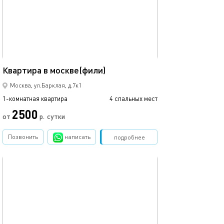
35м²
Квартира в москве(фили)
Москва, ул.Барклая, д.7к1
1-комнатная квартира
4 спальных мест
2500
от
р.
сутки
Позвонить
написать
Забронировать
подробнее
обновлено 02.03.2024