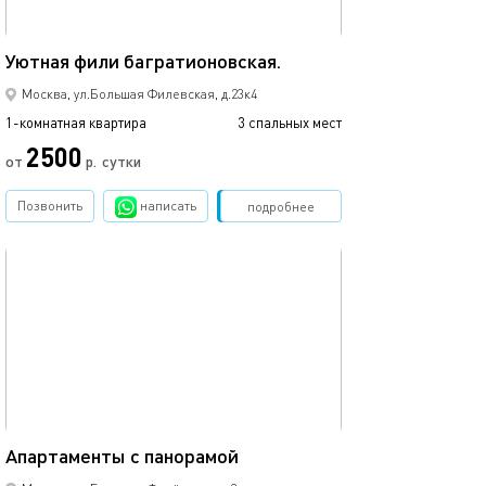
39м²
Уютная фили багратионовская.
Москва, ул.Большая Филевская, д.23к4
1-комнатная квартира
3 спальных мест
2500
от
р.
сутки
Позвонить
написать
Забронировать
подробнее
обновлено 01.04.2024
40м²
Апартаменты с панорамой