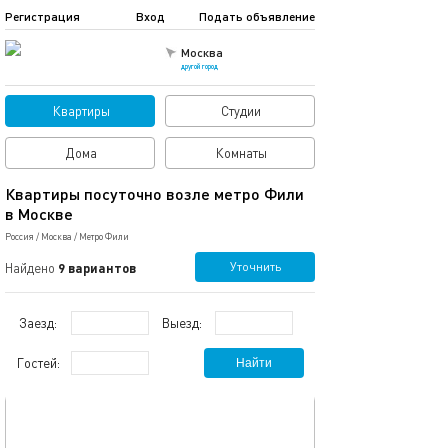
Регистрация
Вход
Подать объявление
Москва
другой город
Квартиры
Студии
Дома
Комнаты
Квартиры посуточно возле метро Фили
в Москве
Россия
/
Москва
/
Метро Фили
Уточнить
Найдено
9 вариантов
Заезд:
Выезд:
Гостей:
Найти
обновлено 25.09.2024