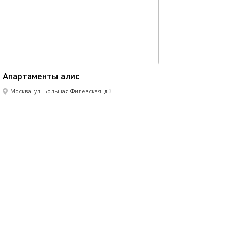
40м²
Апартаменты алис
Москва, ул. Большая Филевская, д.3
моментальное бронирование
2-комнатная квартира
4 спальных мест
7700
р.
сутки
Позвонить
написать
Забронировать
подробнее
обновлено 08.01.2026