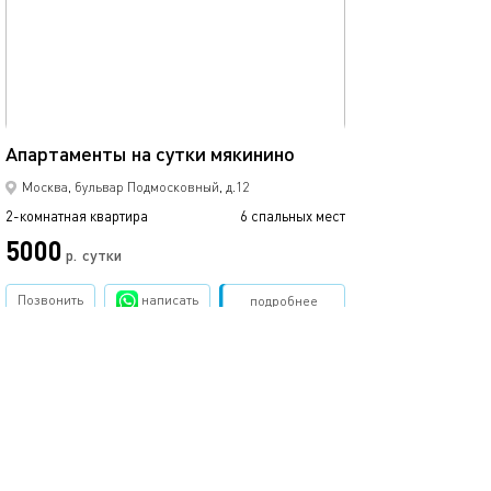
74м²
Апартаменты на сутки мякинино
Москва, бульвар Подмосковный, д.12
2-комнатная квартира
6 спальных мест
5000
р.
сутки
Позвонить
написать
Забронировать
подробнее
.
помощь
обратная связь
о проекте
правила
соглашение
оплата