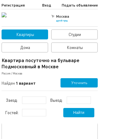
Регистрация
Вход
Подать объявление
Москва
другой город
Квартиры
Студии
Дома
Комнаты
Квартира посуточно на бульваре
Подмосковный в Москве
Россия
/
Москва
Уточнить
Найден
1 вариант
Заезд:
Выезд:
Гостей:
Найти
обновлено 09.04.2019